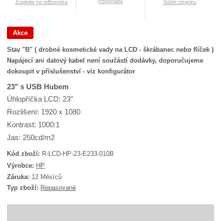
Porovnání
Zeptejte se odborníka
Sdílet stránku
Akce
Stav "B" ( drobné kosmetické vady na LCD - škrábanec nebo flíček )
Napájecí ani datový kabel není součástí dodávky, doporučujeme
dokoupit v příslušenství - viz konfigurátor
23" s USB Hubem
Úhlopříčka LCD: 23"
Rozlišení: 1920 x 1080
Kontrast: 1000:1
Jas: 250cd/m2
Kód zboží:
R-LCD-HP-23-E233-010B
K
Výrobce:
HP
ó
Záruka:
12 Měsíců
d
Typ zboží:
Repasované
d
o
d
a
v