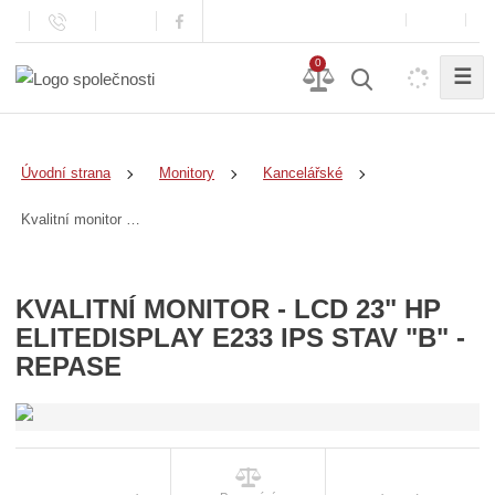
0
☰
Úvodní strana
Monitory
Kancelářské
Kvalitní monitor - LCD 23" HP EliteDisplay E233 IPS stav "B" - Repase
KVALITNÍ MONITOR - LCD 23" HP
ELITEDISPLAY E233 IPS STAV "B" -
REPASE