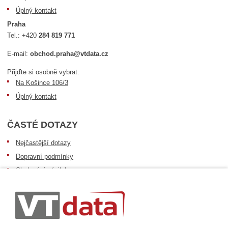
Úplný kontakt
Praha
Tel.:
+420
284 819 771
E-mail:
obchod.praha@vtdata.cz
Přijďte si osobně vybrat:
Na Košince 106/3
Úplný kontakt
ČASTÉ DOTAZY
Nejčastější dotazy
Dopravní podmínky
Sledování zásilek
Postup při převzetí zásilky
Informace k dostupnosti zboží
Obecné informace