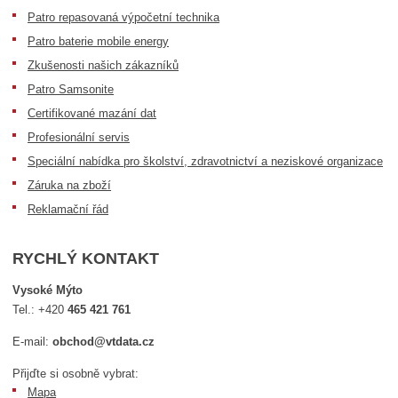
Patro repasovaná výpočetní technika
Patro baterie mobile energy
Zkušenosti našich zákazníků
Patro Samsonite
Certifikované mazání dat
Profesionální servis
Speciální nabídka pro školství, zdravotnictví a neziskové organizace
Záruka na zboží
Reklamační řád
RYCHLÝ KONTAKT
Vysoké Mýto
Tel.:
+420
465 421 761
E-mail:
obchod@vtdata.cz
Přijďte si osobně vybrat:
Mapa