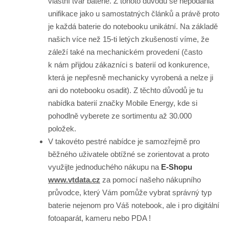
vlastní tvar baterie. Z tohoto důvodu se nepodařila
unifikace jako u samostatných článků a právě proto
je každá baterie do notebooku unikátní. Na základě
našich více než 15-ti letých zkušeností víme, že
záleží také na mechanickém provedení (často
k nám přijdou zákazníci s baterií od konkurence,
která je nepřesně mechanicky vyrobená a nelze ji
ani do notebooku osadit). Z těchto důvodů je tu
nabídka baterií značky Mobile Energy, kde si
pohodlně vyberete ze sortimentu až 30.000
položek.
V takovéto pestré nabídce je samozřejmě pro
běžného uživatele obtížné se zorientovat a proto
využijte jednoduchého nákupu na
E-Shopu
www.vtdata.cz
za pomocí našeho nákupního
průvodce, který Vám pomůže vybrat správný typ
baterie nejenom pro Váš notebook, ale i pro digitální
fotoaparát, kameru nebo PDA !