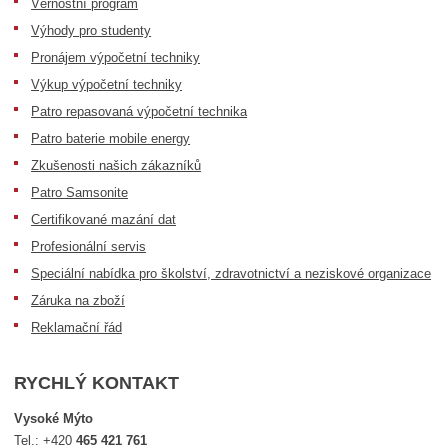
Věrnostní program
Výhody pro studenty
Pronájem výpočetní techniky
Výkup výpočetní techniky
Patro repasovaná výpočetní technika
Patro baterie mobile energy
Zkušenosti našich zákazníků
Patro Samsonite
Certifikované mazání dat
Profesionální servis
Speciální nabídka pro školství, zdravotnictví a neziskové organizace
Záruka na zboží
Reklamační řád
RYCHLÝ KONTAKT
Vysoké Mýto
Tel.:
+420
465 421 761