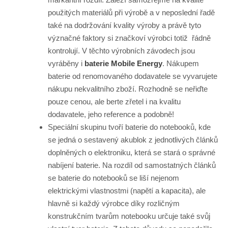
použitých materiálů při výrobě a v neposlední řadě
také na dodržování kvality výroby a právě tyto
význačné faktory si značkoví výrobci totiž řádně
kontrolují. V těchto výrobních závodech jsou
vyráběny i
baterie Mobile Energy
. Nákupem
baterie od renomovaného dodavatele se vyvarujete
nákupu nekvalitního zboží. Rozhodně se neřiďte
pouze cenou, ale berte zřetel i na kvalitu
dodavatele, jeho reference a podobně!
Speciální skupinu tvoří baterie do notebooků, kde
se jedná o sestavený akublok z jednotlivých článků
doplněných o elektroniku, která se stará o správné
nabíjení baterie. Na rozdíl od samostatných článků
se baterie do notebooků se liší nejenom
elektrickými vlastnostmi (napětí a kapacita), ale
hlavně si každý výrobce díky rozličným
konstrukčním tvarům notebooku určuje také svůj