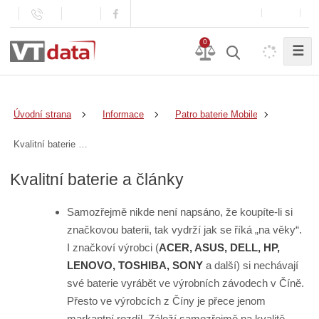
0
☰
Úvodní strana
Informace
Patro baterie Mobile Energy
Kvalitní baterie a články
Kvalitní baterie a články
Samozřejmě nikde není napsáno, že koupíte-li si
značkovou baterii, tak vydrží jak se říká „na věky“.
I značkoví výrobci (
ACER, ASUS, DELL, HP,
LENOVO, TOSHIBA, SONY
a další) si nechávají
své baterie vyrábět ve výrobních závodech v Číně.
Přesto ve výrobcích z Číny je přece jenom
markantní rozdíl. Záleží samozřejmě na kvalitě