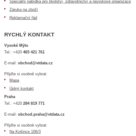
Speciální nabídka pro školství, zdravotnictví a neziskové organizace
Záruka na zboží
Reklamační řád
RYCHLÝ KONTAKT
Vysoké Mýto
Tel.:
+420
465 421 761
E-mail:
obchod@vtdata.cz
Přijďte si osobně vybrat:
Mapa
Úplný kontakt
Praha
Tel.:
+420
284 819 771
E-mail:
obchod.praha@vtdata.cz
Přijďte si osobně vybrat:
Na Košince 106/3