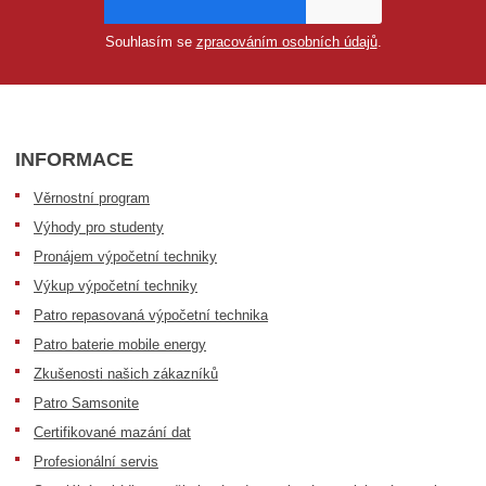
Souhlasím se
zpracováním osobních údajů
.
INFORMACE
Věrnostní program
Výhody pro studenty
Pronájem výpočetní techniky
Výkup výpočetní techniky
Patro repasovaná výpočetní technika
Patro baterie mobile energy
Zkušenosti našich zákazníků
Patro Samsonite
Certifikované mazání dat
Profesionální servis