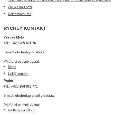
Speciální nabídka pro školství, zdravotnictví a neziskové organizace
Záruka na zboží
Reklamační řád
RYCHLÝ KONTAKT
Vysoké Mýto
Tel.:
+420
465 421 761
E-mail:
obchod@vtdata.cz
Přijďte si osobně vybrat:
Mapa
Úplný kontakt
Praha
Tel.:
+420
284 819 771
E-mail:
obchod.praha@vtdata.cz
Přijďte si osobně vybrat:
Na Košince 106/3