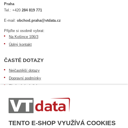
Praha
Tel.:
+420
284 819 771
E-mail:
obchod.praha@vtdata.cz
Přijďte si osobně vybrat:
Na Košince 106/3
Úplný kontakt
ČASTÉ DOTAZY
Nejčastější dotazy
Dopravní podmínky
Sledování zásilek
Postup při převzetí zásilky
Informace k dostupnosti zboží
Obecné informace
TENTO E-SHOP VYUŽÍVÁ COOKIES