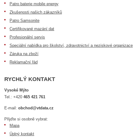
Patro baterie mobile energy
Zkušenosti našich zákazníků
Patro Samsonite
Certifikované mazání dat
Profesionální servis
Speciální nabídka pro školství, zdravotnictví a neziskové organizace
Záruka na zboží
Reklamační řád
RYCHLÝ KONTAKT
Vysoké Mýto
Tel.:
+420
465 421 761
E-mail:
obchod@vtdata.cz
Přijďte si osobně vybrat:
Mapa
Úplný kontakt