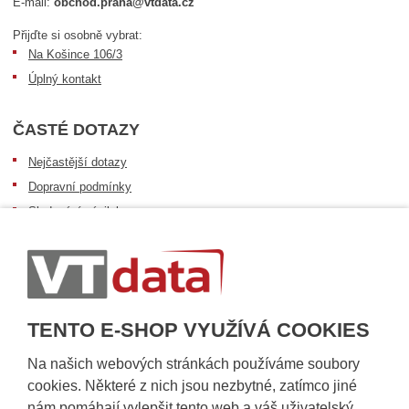
E-mail:
obchod.praha@vtdata.cz
Přijďte si osobně vybrat:
Na Košince 106/3
Úplný kontakt
ČASTÉ DOTAZY
Nejčastější dotazy
Dopravní podmínky
Sledování zásilek
Postup při převzetí zásilky
Informace k dostupnosti zboží
Obecné informace
TENTO E-SHOP VYUŽÍVÁ COOKIES
Na našich webových stránkách používáme soubory
cookies. Některé z nich jsou nezbytné, zatímco jiné
nám pomáhají vylepšit tento web a váš uživatelský