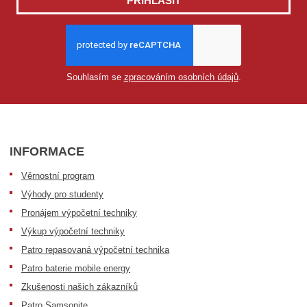
PŘIHLÁSIT
Souhlasím se
zpracováním osobních údajů
.
INFORMACE
Věrnostní program
Výhody pro studenty
Pronájem výpočetní techniky
Výkup výpočetní techniky
Patro repasovaná výpočetní technika
Patro baterie mobile energy
Zkušenosti našich zákazníků
Patro Samsonite