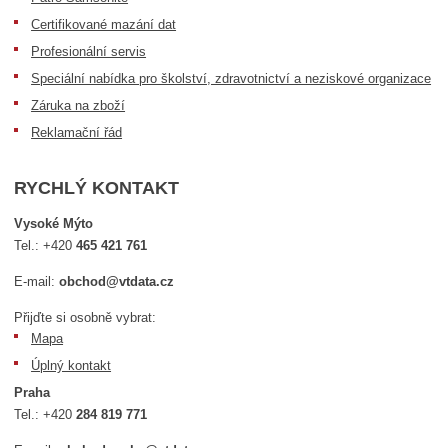
Certifikované mazání dat
Profesionální servis
Speciální nabídka pro školství, zdravotnictví a neziskové organizace
Záruka na zboží
Reklamační řád
RYCHLÝ KONTAKT
Vysoké Mýto
Tel.:
+420
465 421 761
E-mail:
obchod@vtdata.cz
Přijďte si osobně vybrat:
Mapa
Úplný kontakt
Praha
Tel.:
+420
284 819 771