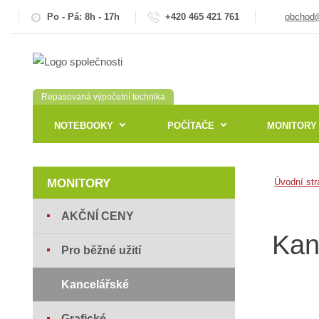
Po - Pá: 8h - 17h
+420 465 421 761
obchod@
Repasovaná výpočetní technika
NOTEBOOKY
POČÍTAČE
MONITORY
MONITORY
Úvodní str
AKČNÍ CENY
Kan
Pro běžné užití
Kancelářské
Grafické