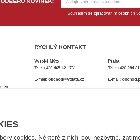
 ODBĚRU NOVINEK:
Souhlasím se
zpracováním osobních úd
RYCHLÝ KONTAKT
Vysoké Mýto
Praha
Tel.:
+420
465 421 761
Tel.:
+420
284 81
E-mail:
obchod@vtdata.cz
E-mail:
obchod.p
lství,
Přijďte si osobně vybrat:
Přijďte si osobně
é
Mapa
Na Košince 10
Úplný kontakt
Úplný kontakt
KIES
ry cookies. Některé z nich jsou nezbytné, zatímc