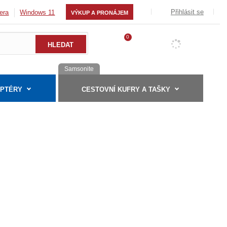
Přihlásit se
era
Windows 11
VÝKUP A PRONÁJEM
0
Samsonite
APTÉRY
CESTOVNÍ KUFRY A TAŠKY