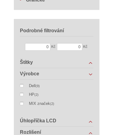
Podrobné filtrování
Kč
Kč
Štítky
Výrobce
Dell
(9)
HP
(2)
MIX značek
(2)
Úhlopříčka LCD
Rozlišení