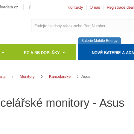
vtdata.cz
Kontakty
O nás
Registrace deal
Baterie Mobile Energy
PC A NB DOPLŇKY
NOVÉ BATERIE A AD
Asus
ana
Monitory
Kancelářské
celářské monitory - Asus