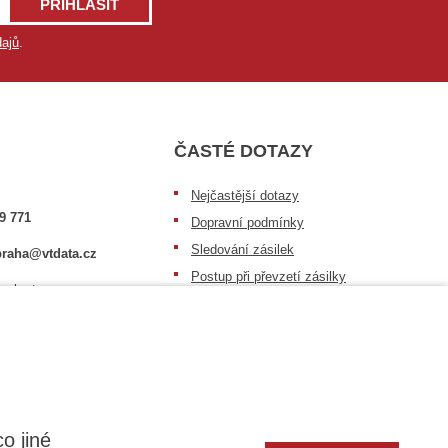
PŘIHLÁSIT
ajů
.
ČASTÉ DOTAZY
Nejčastější dotazy
9 771
Dopravní podmínky
Sledování zásilek
raha@vtdata.cz
Postup při převzetí zásilky
 vybrat:
Informace k dostupnosti zboží
6/3
Obecné informace
o jiné