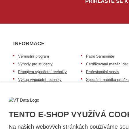
PŘIHLAŠTE SE K
INFORMACE
Věrnostní program
Patro Samsonite
Výhody pro studenty
Certifikované mazání dat
Pronájem výpočetní techniky
Profesionální servis
Výkup výpočetní techniky
Speciální nabídka pro ško
zdravotnictví a neziskov
Patro repasovaná výpočetní
organizace
technika
Záruka na zboží
Patro baterie mobile energy
Reklamační řád
Zkušenosti našich zákazníků
TENTO E-SHOP VYUŽÍVÁ COO
Na našich webových stránkách používáme soubo