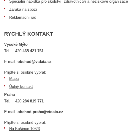
Speciální nabídka pro školství, zdravotnictví a neziskové organizace
Záruka na zboží
Reklamační řád
RYCHLÝ KONTAKT
Vysoké Mýto
Tel.:
+420
465 421 761
E-mail:
obchod@vtdata.cz
Přijďte si osobně vybrat:
Mapa
Úplný kontakt
Praha
Tel.:
+420
284 819 771
E-mail:
obchod.praha@vtdata.cz
Přijďte si osobně vybrat:
Na Košince 106/3