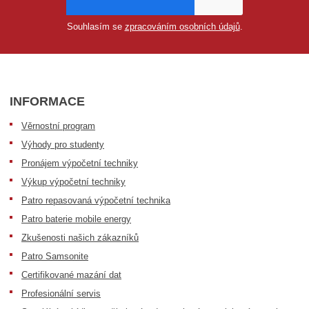
Souhlasím se
zpracováním osobních údajů
.
INFORMACE
Věrnostní program
Výhody pro studenty
Pronájem výpočetní techniky
Výkup výpočetní techniky
Patro repasovaná výpočetní technika
Patro baterie mobile energy
Zkušenosti našich zákazníků
Patro Samsonite
Certifikované mazání dat
Profesionální servis