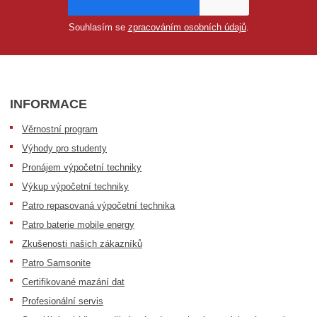
Souhlasím se
zpracováním osobních údajů
.
INFORMACE
Věrnostní program
Výhody pro studenty
Pronájem výpočetní techniky
Výkup výpočetní techniky
Patro repasovaná výpočetní technika
Patro baterie mobile energy
Zkušenosti našich zákazníků
Patro Samsonite
Certifikované mazání dat
Profesionální servis