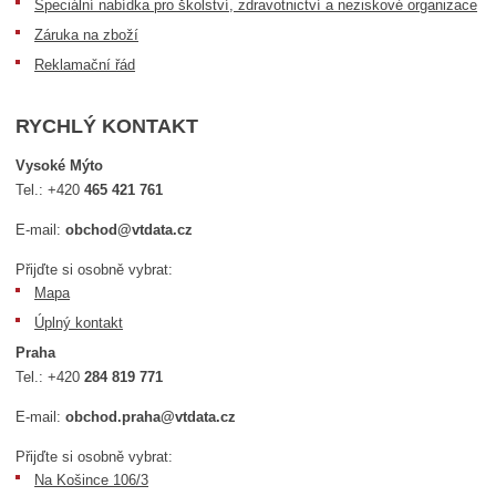
Speciální nabídka pro školství, zdravotnictví a neziskové organizace
Záruka na zboží
Reklamační řád
RYCHLÝ KONTAKT
Vysoké Mýto
Tel.:
+420
465 421 761
E-mail:
obchod@vtdata.cz
Přijďte si osobně vybrat:
Mapa
Úplný kontakt
Praha
Tel.:
+420
284 819 771
E-mail:
obchod.praha@vtdata.cz
Přijďte si osobně vybrat:
Na Košince 106/3