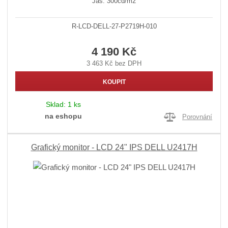
Jas: 300cd/m2
R-LCD-DELL-27-P2719H-010
4 190 Kč
3 463 Kč bez DPH
KOUPIT
Sklad:
1 ks
na eshopu
Porovnání
Grafický monitor - LCD 24" IPS DELL U2417H