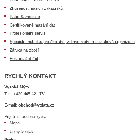
Zkušenosti našich zákazníků
Patro Samsonite
Certifikované mazání dat
Profesionální servis
Speciální nabídka pro školství, zdravotnictví a neziskové organizace
Záruka na zboží
Reklamační řád
RYCHLÝ KONTAKT
Vysoké Mýto
Tel.:
+420
465 421 761
E-mail:
obchod@vtdata.cz
Přijďte si osobně vybrat:
Mapa
Úplný kontakt
Praha