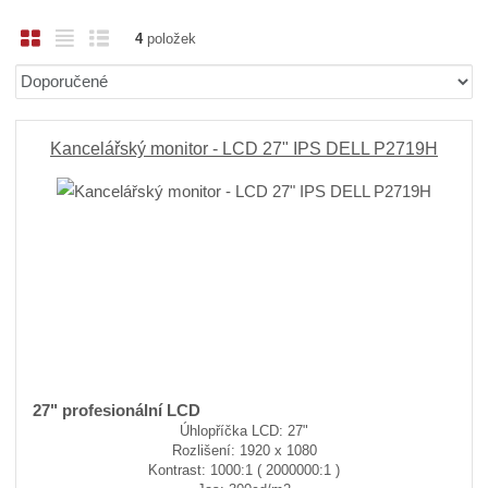
O
T
Ř
4
položek
b
a
á
Ř
r
b
d
a
á
u
k
z
z
l
o
e
Kancelářský monitor - LCD 27" IPS DELL P2719H
n
k
k
v
í
o
o
ý
p
v
v
v
r
ý
ý
ý
o
v
v
p
d
ý
ý
i
u
p
p
s
k
i
i
t
ů
s
s
27" profesionální LCD
Úhlopříčka LCD: 27"
Rozlišení: 1920 x 1080
Kontrast: 1000:1 ( 2000000:1 )