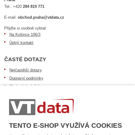
Tel.:
+420
284 819 771
E-mail:
obchod.praha@vtdata.cz
Přijďte si osobně vybrat:
Na Košince 106/3
Úplný kontakt
ČASTÉ DOTAZY
Nejčastější dotazy
Dopravní podmínky
Sledování zásilek
Postup při převzetí zásilky
Informace k dostupnosti zboží
Obecné informace
TENTO E-SHOP VYUŽÍVÁ COOKIES