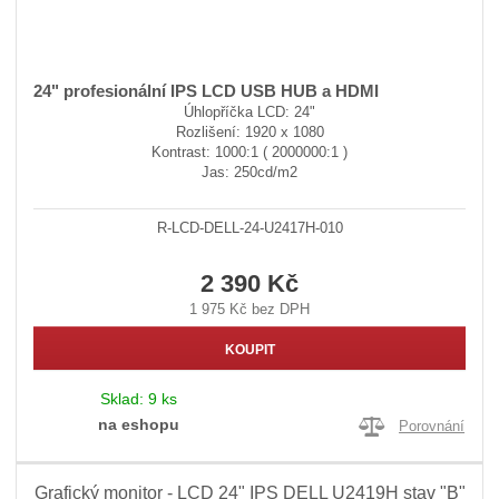
24" profesionální IPS LCD USB HUB a HDMI
Úhlopříčka LCD: 24"
Rozlišení: 1920 x 1080
Kontrast: 1000:1 ( 2000000:1 )
Jas: 250cd/m2
R-LCD-DELL-24-U2417H-010
2 390 Kč
1 975 Kč bez DPH
KOUPIT
Sklad:
9 ks
na eshopu
Porovnání
Grafický monitor - LCD 24" IPS DELL U2419H stav "B"