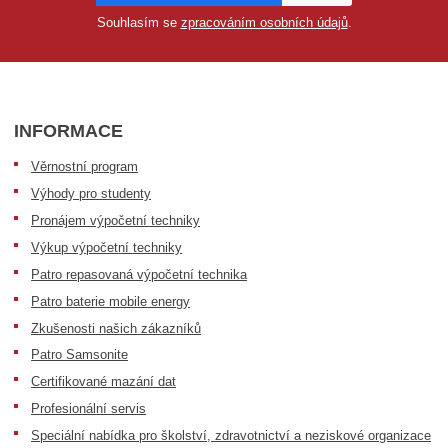
Souhlasím se
zpracováním osobních údajů
.
INFORMACE
Věrnostní program
Výhody pro studenty
Pronájem výpočetní techniky
Výkup výpočetní techniky
Patro repasovaná výpočetní technika
Patro baterie mobile energy
Zkušenosti našich zákazníků
Patro Samsonite
Certifikované mazání dat
Profesionální servis
Speciální nabídka pro školství, zdravotnictví a neziskové organizace