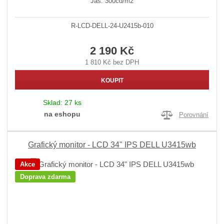
Jas: 300cd/m2
R-LCD-DELL-24-U2415b-010
2 190 Kč
1 810 Kč bez DPH
KOUPIT
Sklad:
27 ks
na eshopu
Porovnání
Grafický monitor - LCD 34" IPS DELL U3415wb
Akce
Doprava zdarma