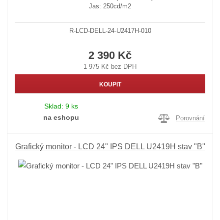
Jas: 250cd/m2
R-LCD-DELL-24-U2417H-010
2 390 Kč
1 975 Kč bez DPH
KOUPIT
Sklad:
9 ks
na eshopu
Porovnání
Grafický monitor - LCD 24" IPS DELL U2419H stav "B"