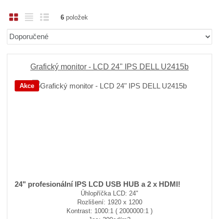
O
T
Ř
6
položek
b
a
á
Ř
r
b
d
a
á
u
k
z
z
l
o
e
Grafický monitor - LCD 24" IPS DELL U2415b
n
k
k
v
Akce
í
o
o
ý
p
v
v
v
r
ý
ý
ý
o
v
v
p
d
ý
ý
i
u
p
p
s
k
i
i
t
ů
s
s
24" profesionální IPS LCD USB HUB a 2 x HDMI!
Úhlopříčka LCD: 24"
Rozlišení: 1920 x 1200
Kontrast: 1000:1 ( 2000000:1 )