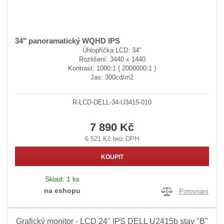
34" panoramatický WQHD IPS
Úhlopříčka LCD: 34"
Rozlišení: 3440 x 1440
Kontrast: 1000:1 ( 2000000:1 )
Jas: 300cd/m2
R-LCD-DELL-34-U3415-010
7 890 Kč
6 521 Kč bez DPH
KOUPIT
Sklad:
1 ks
na eshopu
Porovnání
Grafický monitor - LCD 24" IPS DELL U2415b stav "B"