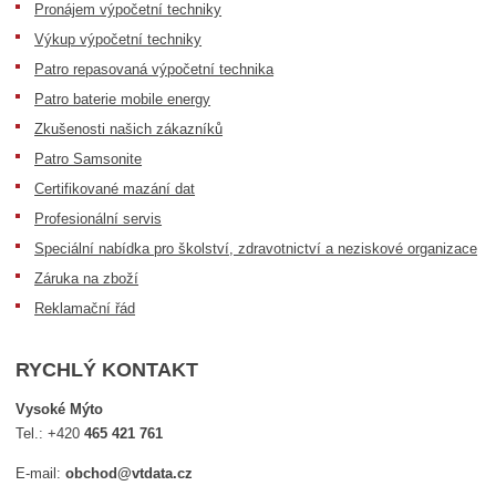
Pronájem výpočetní techniky
Výkup výpočetní techniky
Patro repasovaná výpočetní technika
Patro baterie mobile energy
Zkušenosti našich zákazníků
Patro Samsonite
Certifikované mazání dat
Profesionální servis
Speciální nabídka pro školství, zdravotnictví a neziskové organizace
Záruka na zboží
Reklamační řád
RYCHLÝ KONTAKT
Vysoké Mýto
Tel.:
+420
465 421 761
E-mail:
obchod@vtdata.cz