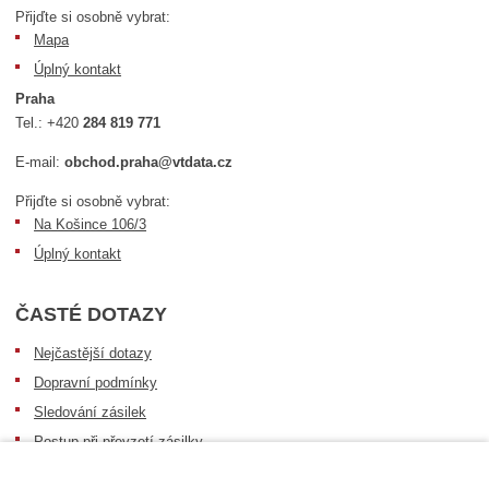
Přijďte si osobně vybrat:
Mapa
Úplný kontakt
Praha
Tel.:
+420
284 819 771
E-mail:
obchod.praha@vtdata.cz
Přijďte si osobně vybrat:
Na Košince 106/3
Úplný kontakt
ČASTÉ DOTAZY
Nejčastější dotazy
Dopravní podmínky
Sledování zásilek
Postup při převzetí zásilky
Informace k dostupnosti zboží