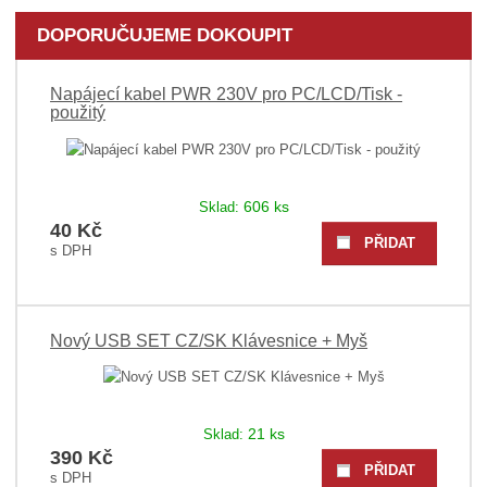
P
2
DOPORUČUJEME DOKOUPIT
0
0
0
Napájecí kabel PWR 230V pro PC/LCD/Tisk -
použitý
606 ks
Sklad:
40 Kč
PŘIDAT
Nový USB SET CZ/SK Klávesnice + Myš
21 ks
Sklad:
390 Kč
PŘIDAT