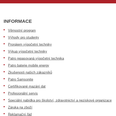
INFORMACE
Věrnostní program
Výhody pro studenty
Pronájem výpočetní techniky
Výkup výpočetní techniky
Patro repasovaná výpočetní technika
Patro baterie mobile energy
Zkušenosti našich zákazníků
Patro Samsonite
Certifikované mazání dat
Profesionální servis
Speciální nabídka pro školství, zdravotnictví a neziskové organizace
Záruka na zboží
Reklamační řád