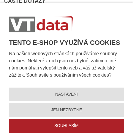
ČASTÉ DOTAZY
Nejčastější dotazy
Dopravní podmínky
Sledování zásilek
Postup při převzetí zásilky
TENTO E-SHOP VYUŽÍVÁ COOKIES
Informace k dostupnosti zboží
Obecné informace
Na našich webových stránkách používáme soubory
cookies. Některé z nich jsou nezbytné, zatímco jiné
nám pomáhají vylepšit tento web a váš uživatelský
zážitek. Souhlasíte s používáním všech cookies?
NASTAVENÍ
JEN NEZBYTNÉ
© 2026, VT DATA, a.s.
SOUHLASÍM
Prohlášení o přístupnosti
|
Ochrana osobních údajů
|
Mapa stránek
|
|
5% slevu
Nastavení cookies