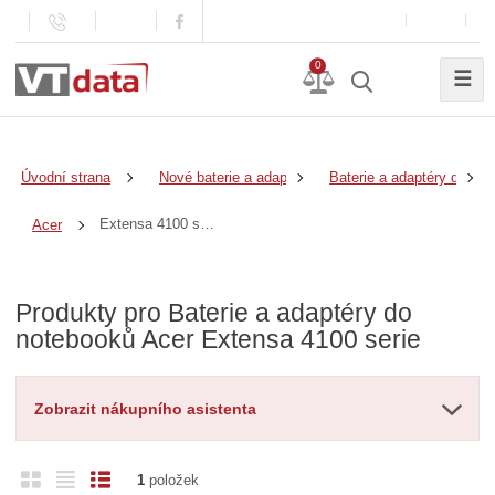
0
☰
Úvodní strana
Nové baterie a adaptéry
Baterie a adaptéry do no
Extensa 4100 serie
Acer
Produkty pro Baterie a adaptéry do
notebooků Acer Extensa 4100 serie
Zobrazit nákupního asistenta
O
T
Ř
1
položek