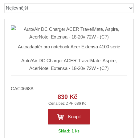
b
a
á
Ř
r
b
d
a
á
u
k
z
z
l
o
e
n
k
k
v
í
o
o
ý
Autoadaptér pro notebook Acer Extensa 4100 serie
p
v
v
v
r
ý
ý
ý
o
Auto/Air DC Charger ACER TravelMate, Aspire,
v
v
p
d
AcerNote, Extensa - 18-20v 72W - (C7)
ý
ý
i
u
p
p
s
k
i
i
t
CAC0668A
ů
s
s
830 Kč
Cena bez DPH 686 Kč
Koupit
Sklad:
1 ks