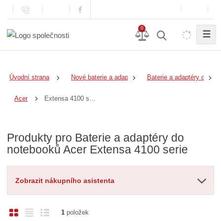
0
☰
Úvodní strana
Nové baterie a adaptéry
Baterie a adaptéry do no
Extensa 4100 serie
Acer
Produkty pro Baterie a adaptéry do
notebooků Acer Extensa 4100 serie
Zobrazit nákupního asistenta
O
T
Ř
1
položek