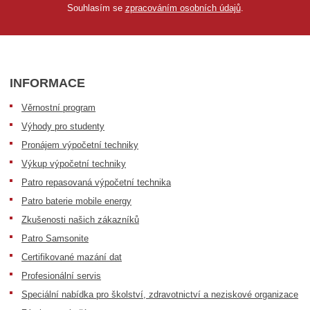
Souhlasím se
zpracováním osobních údajů
.
INFORMACE
Věrnostní program
Výhody pro studenty
Pronájem výpočetní techniky
Výkup výpočetní techniky
Patro repasovaná výpočetní technika
Patro baterie mobile energy
Zkušenosti našich zákazníků
Patro Samsonite
Certifikované mazání dat
Profesionální servis
Speciální nabídka pro školství, zdravotnictví a neziskové organizace