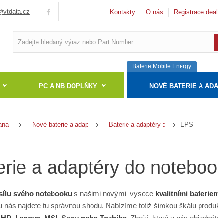
vtdata.cz
Kontakty
O nás
Registrace deal
Baterie Mobile Energy
PC A NB DOPLŇKY
NOVÉ BATERIE A AD
EPS
ana
Nové baterie a adaptéry
Baterie a adaptéry do notebooků
erie a adaptéry do notebo
sílu svého notebooku
s našimi novými, vysoce
kvalitními baterie
 u nás najdete tu správnou shodu. Nabízíme totiž širokou škálu produ
,
HP
,
Lenovo
,
MSI
,
Sony
nebo
Toshiba
. Zboží, které u nás objedná