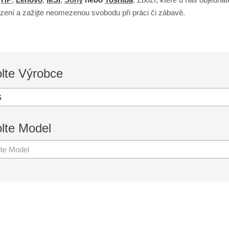
zení a zažijte neomezenou svobodu při práci či zábavě.
lte
Výrobce
S
lte
Model
lte Model