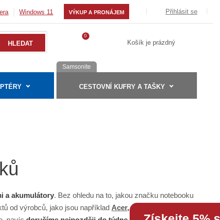
Přihlásit se
era
Windows 11
VÝKUP A PRONÁJEM
0
Košík je prázdný
Samsonite
APTÉRY
CESTOVNÍ KUFRY A TAŠKY
oků
mi a akumulátory
. Bez ohledu na to, jakou značku notebooku
ktů od výrobců, jako jsou například
Acer
,
Asus
,
Dell
,
Fujitsu
Získejte 5% 
te, navíc
doručíme nejpozději do týdne
. Prodlužte životnost