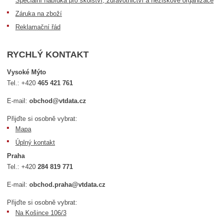
Speciální nabídka pro školství, zdravotnictví a neziskové organizace
Záruka na zboží
Reklamační řád
RYCHLÝ KONTAKT
Vysoké Mýto
Tel.:
+420
465 421 761
E-mail:
obchod@vtdata.cz
Přijďte si osobně vybrat:
Mapa
Úplný kontakt
Praha
Tel.:
+420
284 819 771
E-mail:
obchod.praha@vtdata.cz
Přijďte si osobně vybrat:
Na Košince 106/3