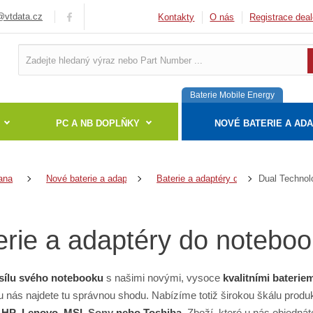
vtdata.cz
Kontakty
O nás
Registrace deal
Baterie Mobile Energy
PC A NB DOPLŇKY
NOVÉ BATERIE A AD
Dual Technol
ana
Nové baterie a adaptéry
Baterie a adaptéry do notebooků
erie a adaptéry do notebo
sílu svého notebooku
s našimi novými, vysoce
kvalitními baterie
 u nás najdete tu správnou shodu. Nabízíme totiž širokou škálu produ
,
HP
,
Lenovo
,
MSI
,
Sony
nebo
Toshiba
. Zboží, které u nás objedná