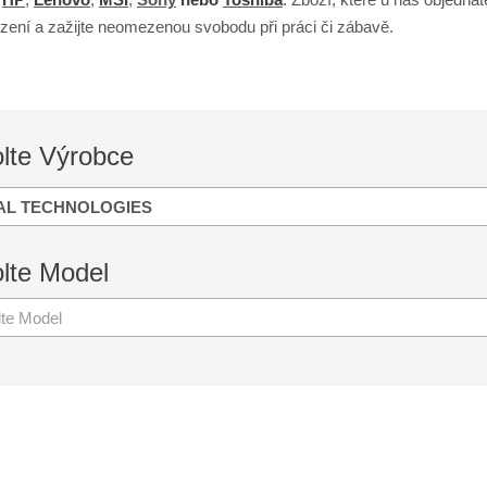
zení a zažijte neomezenou svobodu při práci či zábavě.
lte
Výrobce
AL TECHNOLOGIES
lte
Model
lte Model