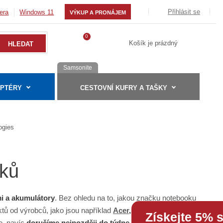
Přihlásit se
era
Windows 11
VÝKUP A PRONÁJEM
0
Košík je prázdný
Samsonite
APTÉRY
CESTOVNÍ KUFRY A TAŠKY
ogies
oků
mi a akumulátory
. Bez ohledu na to, jakou značku notebooku
ktů od výrobců, jako jsou například
Acer
,
Asus
,
Dell
,
Fujitsu
Získejte 5% 
te, navíc
doručíme nejpozději do týdne
. Prodlužte životnost