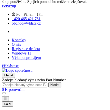
shop používáte. S jejich pomocí ho můžeme zlepšovat.
Potvrzuji
Po - Pá: 8h - 17h
+420 465 421 761
obchod@vtdata.cz
Kontakty
O nás
Registrace dealera
Windows 11
Výkup a pronájem
Přihlásit se
Hledat
Zadejte hledaný výraz nebo Part Number ...
Hledat
0
K porovnání
☰
Další