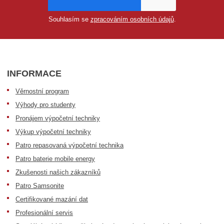
Souhlasím se
zpracováním osobních údajů
.
INFORMACE
Věrnostní program
Výhody pro studenty
Pronájem výpočetní techniky
Výkup výpočetní techniky
Patro repasovaná výpočetní technika
Patro baterie mobile energy
Zkušenosti našich zákazníků
Patro Samsonite
Certifikované mazání dat
Profesionální servis