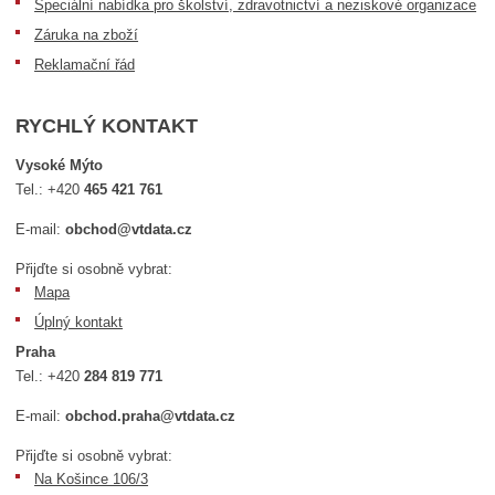
Speciální nabídka pro školství, zdravotnictví a neziskové organizace
Záruka na zboží
Reklamační řád
RYCHLÝ KONTAKT
Vysoké Mýto
Tel.:
+420
465 421 761
E-mail:
obchod@vtdata.cz
Přijďte si osobně vybrat:
Mapa
Úplný kontakt
Praha
Tel.:
+420
284 819 771
E-mail:
obchod.praha@vtdata.cz
Přijďte si osobně vybrat:
Na Košince 106/3