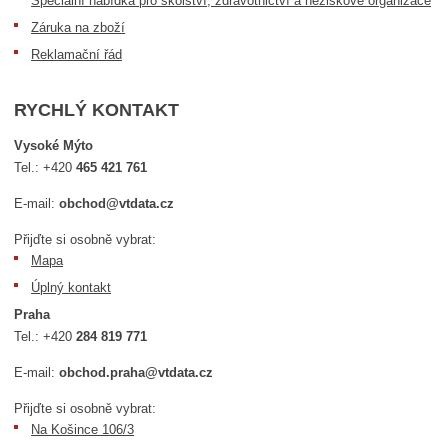
Speciální nabídka pro školství, zdravotnictví a neziskové organizace
Záruka na zboží
Reklamační řád
RYCHLÝ KONTAKT
Vysoké Mýto
Tel.:
+420
465 421 761
E-mail:
obchod@vtdata.cz
Přijďte si osobně vybrat:
Mapa
Úplný kontakt
Praha
Tel.:
+420
284 819 771
E-mail:
obchod.praha@vtdata.cz
Přijďte si osobně vybrat:
Na Košince 106/3