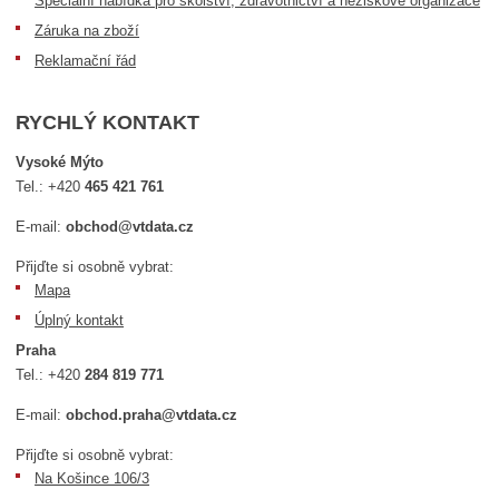
Speciální nabídka pro školství, zdravotnictví a neziskové organizace
Záruka na zboží
Reklamační řád
RYCHLÝ KONTAKT
Vysoké Mýto
Tel.:
+420
465 421 761
E-mail:
obchod@vtdata.cz
Přijďte si osobně vybrat:
Mapa
Úplný kontakt
Praha
Tel.:
+420
284 819 771
E-mail:
obchod.praha@vtdata.cz
Přijďte si osobně vybrat:
Na Košince 106/3