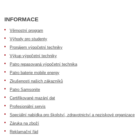
INFORMACE
Věrnostní program
Výhody pro studenty
Pronájem výpočetní techniky
Výkup výpočetní techniky
Patro repasovaná výpočetní technika
Patro baterie mobile energy
Zkušenosti našich zákazníků
Patro Samsonite
Certifikované mazání dat
Profesionální servis
Speciální nabídka pro školství, zdravotnictví a neziskové organizace
Záruka na zboží
Reklamační řád