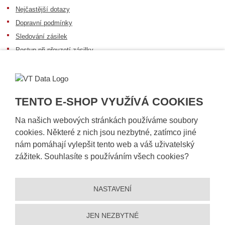
Nejčastější dotazy
Dopravní podmínky
Sledování zásilek
Postup při převzetí zásilky
Informace k dostupnosti zboží
Obecné informace
TENTO E-SHOP VYUŽÍVÁ COOKIES
Na našich webových stránkách používáme soubory
cookies. Některé z nich jsou nezbytné, zatímco jiné
nám pomáhají vylepšit tento web a váš uživatelský
zážitek. Souhlasíte s používáním všech cookies?
NASTAVENÍ
© 2026, VT DATA, a.s.
Prohlášení o přístupnosti
|
Ochrana osobních údajů
|
Mapa stránek
|
|
Nastavení cookies
JEN NEZBYTNÉ
Vytvořila
eBRÁNA