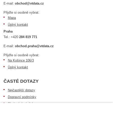
E-mail:
obchod@vtdata.cz
Přijďte si osobně vybrat:
Mapa
Úplný kontakt
Praha
Tel.:
+420
284 819 771
E-mail:
obchod.praha@vtdata.cz
Přijďte si osobně vybrat:
Na Košince 106/3
Úplný kontakt
ČASTÉ DOTAZY
Nejčastější dotazy
Dopravní podmínky
Sledování zásilek
Postup při převzetí zásilky