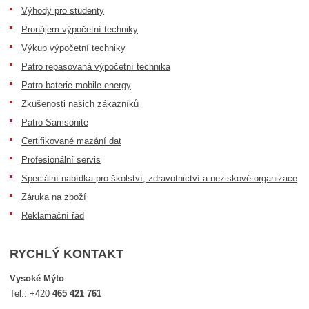
Výhody pro studenty
Pronájem výpočetní techniky
Výkup výpočetní techniky
Patro repasovaná výpočetní technika
Patro baterie mobile energy
Zkušenosti našich zákazníků
Patro Samsonite
Certifikované mazání dat
Profesionální servis
Speciální nabídka pro školství, zdravotnictví a neziskové organizace
Záruka na zboží
Reklamační řád
RYCHLÝ KONTAKT
Vysoké Mýto
Tel.:
+420
465 421 761