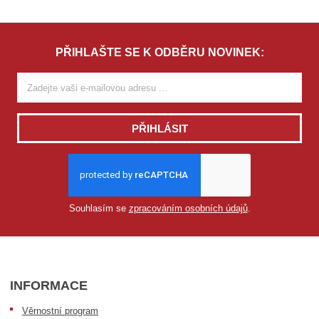
o
l
t
e
PŘIHLAŠTE SE K ODBĚRU NOVINEK:
M
o
d
e
l
PŘIHLÁSIT
Zvolte Model
Souhlasím se
zpracováním osobních údajů
.
INFORMACE
Věrnostní program