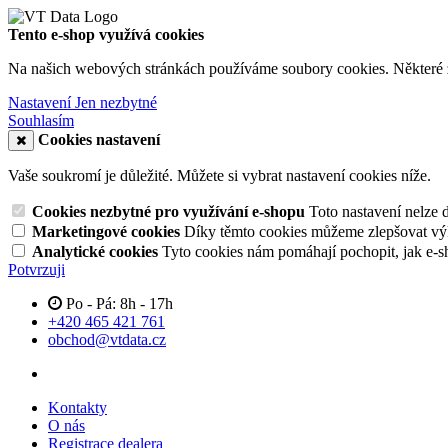
Tento e-shop využívá cookies
Na našich webových stránkách používáme soubory cookies. Některé z n
Nastavení
Jen nezbytné
Souhlasím
Cookies nastavení
Vaše soukromí je důležité. Můžete si vybrat nastavení cookies níže.
Cookies nezbytné pro využívání e-shopu
Toto nastavení nelze 
Marketingové cookies
Díky těmto cookies můžeme zlepšovat výko
Analytické cookies
Tyto cookies nám pomáhají pochopit, jak e-s
Potvrzuji
Po - Pá: 8h - 17h
+420 465 421 761
obchod@vtdata.cz
Kontakty
O nás
Registrace dealera