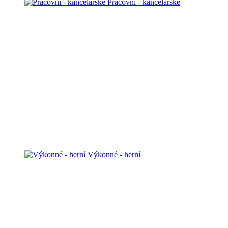
Pracovní - kancelářské
Výkonné - herní