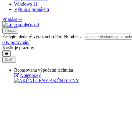
Windows 11
Výkup a pronájem
Přihlásit se
Hledat
Zadejte hledaný výraz nebo Part Number ...
0
K porovnání
Košík je prázdný
☰
Další
Repasovaná výpočetní technika
Notebooky
AKČNÍ CENY