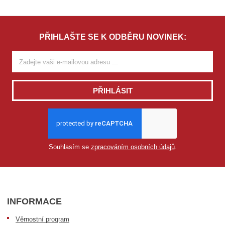
o
l
t
e
PŘIHLAŠTE SE K ODBĚRU NOVINEK:
M
o
d
e
l
PŘIHLÁSIT
Zvolte Model
Souhlasím se
zpracováním osobních údajů
.
INFORMACE
Věrnostní program