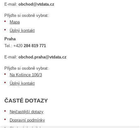
E-mail:
obchod@vtdata.cz
Přijďte si osobně vybrat:
Mapa
Úplný kontakt
Praha
Tel.:
+420
284 819 771
E-mail:
obchod.praha@vtdata.cz
Přijďte si osobně vybrat:
Na Košince 106/3
Úplný kontakt
ČASTÉ DOTAZY
Nejčastější dotazy
Dopravní podmínky
Sledování zásilek
Postup při převzetí zásilky