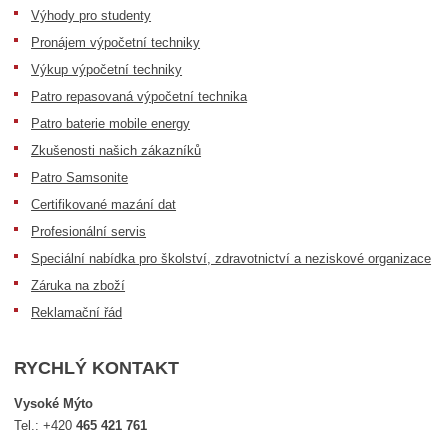
Výhody pro studenty
Pronájem výpočetní techniky
Výkup výpočetní techniky
Patro repasovaná výpočetní technika
Patro baterie mobile energy
Zkušenosti našich zákazníků
Patro Samsonite
Certifikované mazání dat
Profesionální servis
Speciální nabídka pro školství, zdravotnictví a neziskové organizace
Záruka na zboží
Reklamační řád
RYCHLÝ KONTAKT
Vysoké Mýto
Tel.:
+420
465 421 761