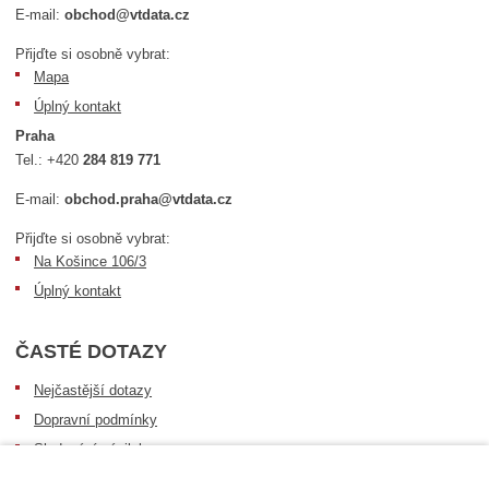
E-mail:
obchod@vtdata.cz
Přijďte si osobně vybrat:
Mapa
Úplný kontakt
Praha
Tel.:
+420
284 819 771
E-mail:
obchod.praha@vtdata.cz
Přijďte si osobně vybrat:
Na Košince 106/3
Úplný kontakt
ČASTÉ DOTAZY
Nejčastější dotazy
Dopravní podmínky
Sledování zásilek
Postup při převzetí zásilky