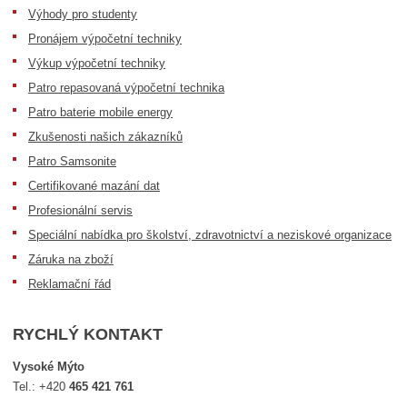
Výhody pro studenty
Pronájem výpočetní techniky
Výkup výpočetní techniky
Patro repasovaná výpočetní technika
Patro baterie mobile energy
Zkušenosti našich zákazníků
Patro Samsonite
Certifikované mazání dat
Profesionální servis
Speciální nabídka pro školství, zdravotnictví a neziskové organizace
Záruka na zboží
Reklamační řád
RYCHLÝ KONTAKT
Vysoké Mýto
Tel.:
+420
465 421 761