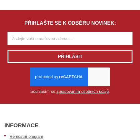
o
l
t
e
PŘIHLAŠTE SE K ODBĚRU NOVINEK:
M
o
d
e
l
PŘIHLÁSIT
Zvolte Model
Souhlasím se
zpracováním osobních údajů
.
INFORMACE
Věrnostní program