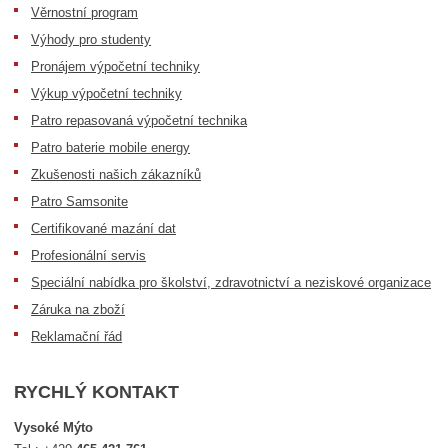
Věrnostní program
Výhody pro studenty
Pronájem výpočetní techniky
Výkup výpočetní techniky
Patro repasovaná výpočetní technika
Patro baterie mobile energy
Zkušenosti našich zákazníků
Patro Samsonite
Certifikované mazání dat
Profesionální servis
Speciální nabídka pro školství, zdravotnictví a neziskové organizace
Záruka na zboží
Reklamační řád
RYCHLÝ KONTAKT
Vysoké Mýto