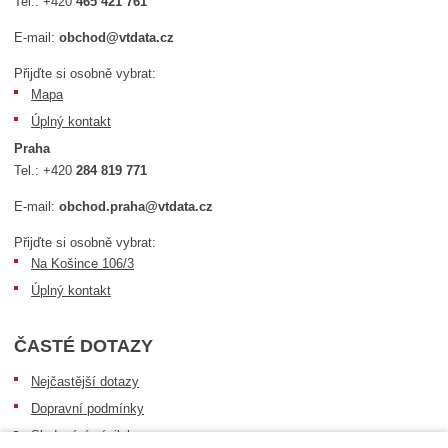
Tel.:
+420
465 421 761
E-mail:
obchod@vtdata.cz
Přijďte si osobně vybrat:
Mapa
Úplný kontakt
Praha
Tel.:
+420
284 819 771
E-mail:
obchod.praha@vtdata.cz
Přijďte si osobně vybrat:
Na Košince 106/3
Úplný kontakt
ČASTÉ DOTAZY
Nejčastější dotazy
Dopravní podmínky
Sledování zásilek