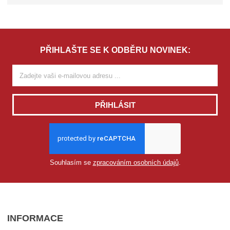
v
o
l
t
e
PŘIHLAŠTE SE K ODBĚRU NOVINEK:
M
o
d
e
l
PŘIHLÁSIT
Zvolte Model
Souhlasím se
zpracováním osobních údajů
.
INFORMACE