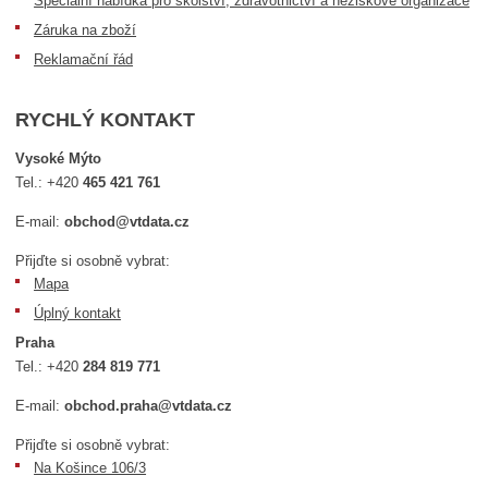
Speciální nabídka pro školství, zdravotnictví a neziskové organizace
Záruka na zboží
Reklamační řád
RYCHLÝ KONTAKT
Vysoké Mýto
Tel.:
+420
465 421 761
E-mail:
obchod@vtdata.cz
Přijďte si osobně vybrat:
Mapa
Úplný kontakt
Praha
Tel.:
+420
284 819 771
E-mail:
obchod.praha@vtdata.cz
Přijďte si osobně vybrat:
Na Košince 106/3