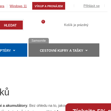
Přihlásit se
era
Windows 11
VÝKUP A PRONÁJEM
0
Košík je prázdný
Samsonite
APTÉRY
CESTOVNÍ KUFRY A TAŠKY
oků
mi a akumulátory
. Bez ohledu na to, jakou značku notebooku