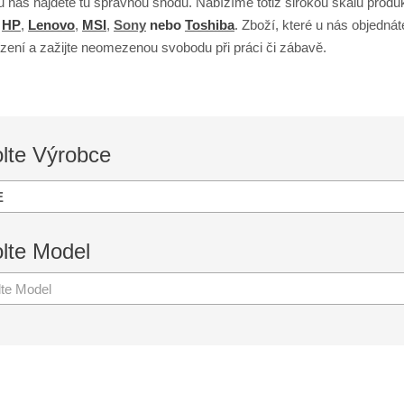
 u nás najdete tu správnou shodu. Nabízíme totiž širokou škálu produ
,
HP
,
Lenovo
,
MSI
,
Sony
nebo
Toshiba
. Zboží, které u nás objedná
zení a zažijte neomezenou svobodu při práci či zábavě.
lte
Výrobce
E
lte
Model
lte Model