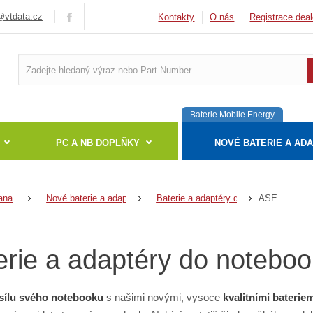
vtdata.cz
Kontakty
O nás
Registrace deal
Baterie Mobile Energy
PC A NB DOPLŇKY
NOVÉ BATERIE A AD
ASE
ana
Nové baterie a adaptéry
Baterie a adaptéry do notebooků
erie a adaptéry do notebo
sílu svého notebooku
s našimi novými, vysoce
kvalitními baterie