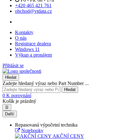
+420 465 421 761
obchod@vtdata.cz
Kontakty
O nás
Registrace dealera
Windows 11
Výkup a pronájem
Přihlásit se
Hledat
Zadejte hledaný výraz nebo Part Number ...
Hledat
0
K porovnání
Košík je prázdný
☰
Další
Repasovaná výpočetní technika
Notebooky
AKČNÍ CENY