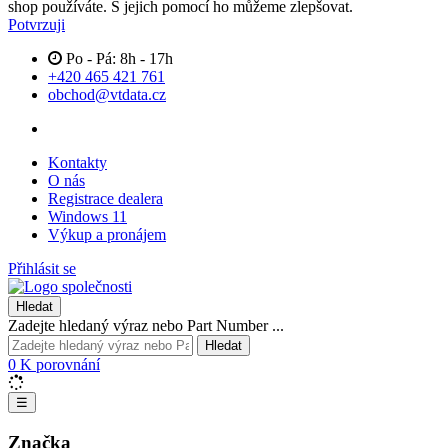
shop používáte. S jejich pomocí ho můžeme zlepšovat.
Potvrzuji
Po - Pá: 8h - 17h
+420 465 421 761
obchod@vtdata.cz
Kontakty
O nás
Registrace dealera
Windows 11
Výkup a pronájem
Přihlásit se
Hledat
Zadejte hledaný výraz nebo Part Number ...
Hledat
0
K porovnání
☰
Značka