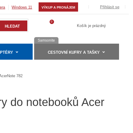
Přihlásit se
era
Windows 11
VÝKUP A PRONÁJEM
0
Košík je prázdný
Samsonite
APTÉRY
CESTOVNÍ KUFRY A TAŠKY
AcerNote 782
ry do notebooků Acer