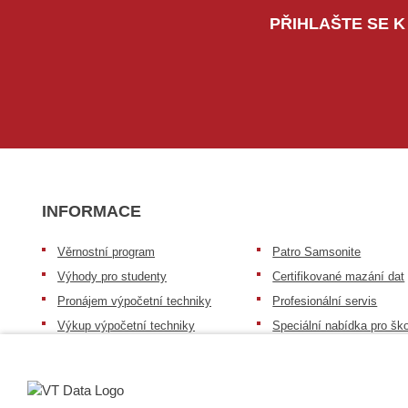
PŘIHLAŠTE SE K
INFORMACE
Věrnostní program
Patro Samsonite
Výhody pro studenty
Certifikované mazání dat
Pronájem výpočetní techniky
Profesionální servis
Výkup výpočetní techniky
Speciální nabídka pro ško
zdravotnictví a neziskov
Patro repasovaná výpočetní
organizace
technika
Záruka na zboží
Patro baterie mobile energy