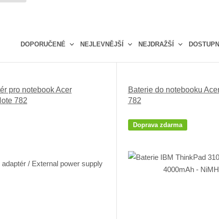
DOPORUČENÉ
NEJLEVNĚJŠÍ
NEJDRAŽŠÍ
DOSTUP
Ř
a
z
ér pro notebook Acer
Baterie do notebooku Ace
e
ote 782
782
n
í
p
Doprava zdarma
r
o
d
u
k
t
ů