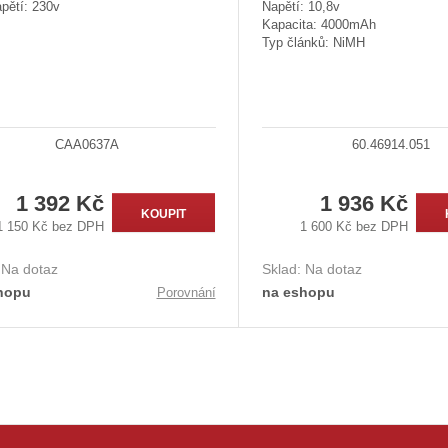
pětí: 230v
Napětí: 10,8v
Kapacita: 4000mAh
Typ článků: NiMH
CAA0637A
60.46914.051
1 392 Kč
1 936 Kč
KOUPIT
1 150 Kč bez DPH
1 600 Kč bez DPH
:
Na dotaz
Sklad:
Na dotaz
hopu
na eshopu
Porovnání