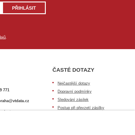
PŘIHLÁSIT
ajů
.
ČASTÉ DOTAZY
Nejčastější dotazy
9 771
Dopravní podmínky
Sledování zásilek
raha@vtdata.cz
Postup při převzetí zásilky
 vybrat:
Informace k dostupnosti zboží
6/3
Obecné informace