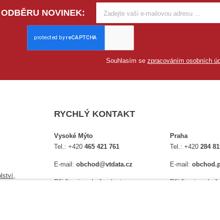
 ODBĚRU NOVINEK:
Souhlasím se
zpracováním osobních úd
RYCHLÝ KONTAKT
Vysoké Mýto
Praha
Tel.:
+420
465 421 761
Tel.:
+420
284 81
E-mail:
obchod@vtdata.cz
E-mail:
obchod.p
lství,
Přijďte si osobně vybrat:
Přijďte si osobně
é
Mapa
Na Košince 10
Úplný kontakt
Úplný kontakt