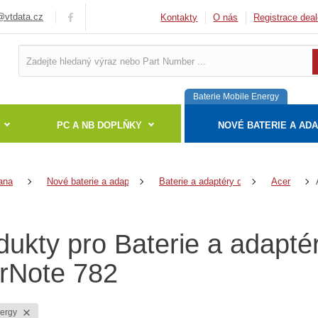
vtdata.cz
Kontakty
O nás
Registrace deal
Baterie Mobile Energy
PC A NB DOPLŇKY
NOVÉ BATERIE A AD
ana
Nové baterie a adaptéry
Baterie a adaptéry do notebooků
Acer
dukty pro Baterie a adapté
rNote 782
nergy