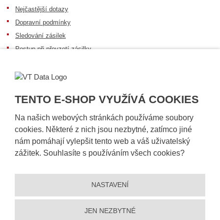
Nejčastější dotazy
Dopravní podmínky
Sledování zásilek
Postup při převzetí zásilky
Informace k dostupnosti zboží
Obecné informace
TENTO E-SHOP VYUŽÍVÁ COOKIES
Na našich webových stránkách používáme soubory
cookies. Některé z nich jsou nezbytné, zatímco jiné
nám pomáhají vylepšit tento web a váš uživatelský
zážitek. Souhlasíte s používáním všech cookies?
NASTAVENÍ
© 2026, VT DATA, a.s.
Prohlášení o přístupnosti
|
Ochrana osobních údajů
|
Mapa stránek
|
|
Nastavení cookies
JEN NEZBYTNÉ
Vytvořila
eBRÁNA