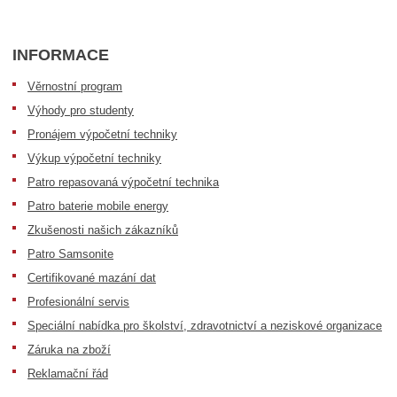
INFORMACE
Věrnostní program
Výhody pro studenty
Pronájem výpočetní techniky
Výkup výpočetní techniky
Patro repasovaná výpočetní technika
Patro baterie mobile energy
Zkušenosti našich zákazníků
Patro Samsonite
Certifikované mazání dat
Profesionální servis
Speciální nabídka pro školství, zdravotnictví a neziskové organizace
Záruka na zboží
Reklamační řád