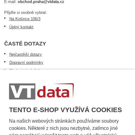
E-mail:
obchod.praha@vtdata.cz
Přijďte si osobně vybrat:
Na Košince 106/3
Úplný kontakt
ČASTÉ DOTAZY
Nejčastější dotazy
Dopravní podmínky
Sledování zásilek
Postup při převzetí zásilky
Informace k dostupnosti zboží
Obecné informace
TENTO E-SHOP VYUŽÍVÁ COOKIES
Na našich webových stránkách používáme soubory
cookies. Některé z nich jsou nezbytné, zatímco jiné