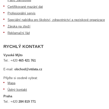
Patro Samsonite
Certifikované mazání dat
Profesionální servis
Speciální nabídka pro školství, zdravotnictví a neziskové organizace
Záruka na zboží
Reklamační řád
RYCHLÝ KONTAKT
Vysoké Mýto
Tel.:
+420
465 421 761
E-mail:
obchod@vtdata.cz
Přijďte si osobně vybrat:
Mapa
Úplný kontakt
Praha
Tel.:
+420
284 819 771