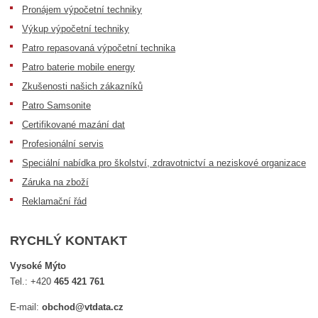
Pronájem výpočetní techniky
Výkup výpočetní techniky
Patro repasovaná výpočetní technika
Patro baterie mobile energy
Zkušenosti našich zákazníků
Patro Samsonite
Certifikované mazání dat
Profesionální servis
Speciální nabídka pro školství, zdravotnictví a neziskové organizace
Záruka na zboží
Reklamační řád
RYCHLÝ KONTAKT
Vysoké Mýto
Tel.:
+420
465 421 761
E-mail:
obchod@vtdata.cz