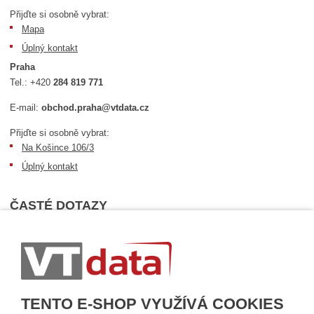
Přijďte si osobně vybrat:
Mapa
Úplný kontakt
Praha
Tel.:
+420
284 819 771
E-mail:
obchod.praha@vtdata.cz
Přijďte si osobně vybrat:
Na Košince 106/3
Úplný kontakt
ČASTÉ DOTAZY
Nejčastější dotazy
Dopravní podmínky
Sledování zásilek
Postup při převzetí zásilky
TENTO E-SHOP VYUŽÍVÁ COOKIES
Informace k dostupnosti zboží