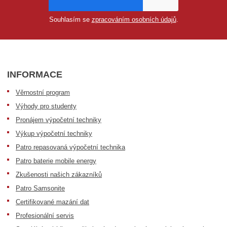
Souhlasím se
zpracováním osobních údajů
.
INFORMACE
Věrnostní program
Výhody pro studenty
Pronájem výpočetní techniky
Výkup výpočetní techniky
Patro repasovaná výpočetní technika
Patro baterie mobile energy
Zkušenosti našich zákazníků
Patro Samsonite
Certifikované mazání dat
Profesionální servis