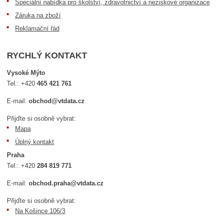
Speciální nabídka pro školství, zdravotnictví a neziskové organizace
Záruka na zboží
Reklamační řád
RYCHLÝ KONTAKT
Vysoké Mýto
Tel.:
+420
465 421 761
E-mail:
obchod@vtdata.cz
Přijďte si osobně vybrat:
Mapa
Úplný kontakt
Praha
Tel.:
+420
284 819 771
E-mail:
obchod.praha@vtdata.cz
Přijďte si osobně vybrat:
Na Košince 106/3