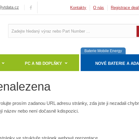
vtdata.cz
Kontakty
O nás
Registrace deal
Baterie Mobile Energy
PC A NB DOPLŇKY
NOVÉ BATERIE A AD
enalezena
lujte prosím zadanou URL adresu stránky, zda jste ji nezadali chy
ejí název nebo není dočasně kdispozici.
tránky ve struktuře stránek webové prezentace.