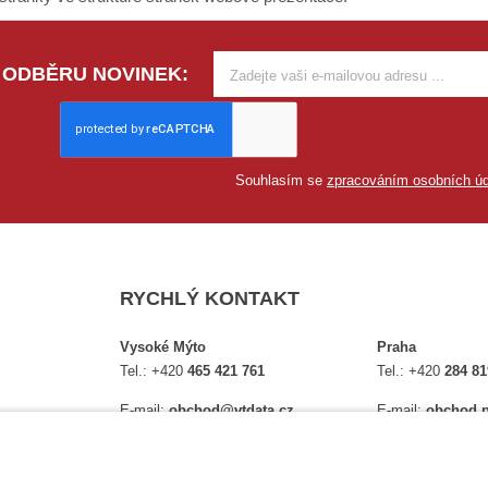
 ODBĚRU NOVINEK:
Souhlasím se
zpracováním osobních úd
RYCHLÝ KONTAKT
Vysoké Mýto
Praha
Tel.:
+420
465 421 761
Tel.:
+420
284 81
E-mail:
obchod@vtdata.cz
E-mail:
obchod.p
lství,
Přijďte si osobně vybrat:
Přijďte si osobně
é
Mapa
Na Košince 10