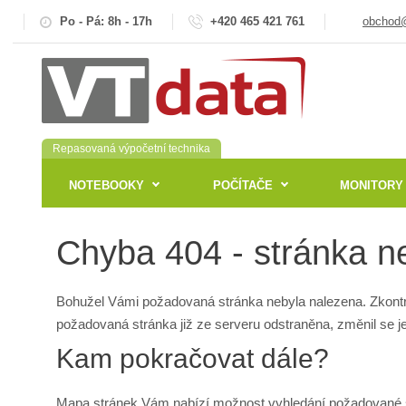
Po - Pá: 8h - 17h
+420 465 421 761
obchod@
Repasovaná výpočetní technika
NOTEBOOKY
POČÍTAČE
MONITORY
Chyba 404 - stránka n
Bohužel Vámi požadovaná stránka nebyla nalezena. Zkontro
požadovaná stránka již ze serveru odstraněna, změnil se j
Kam pokračovat dále?
Mapa stránek
Vám nabízí možnost vyhledání požadované s