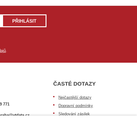
PŘIHLÁSIT
ajů
.
ČASTÉ DOTAZY
Nejčastější dotazy
9 771
Dopravní podmínky
Sledování zásilek
raha@vtdata.cz
Postup při převzetí zásilky
 vybrat:
Informace k dostupnosti zboží
6/3