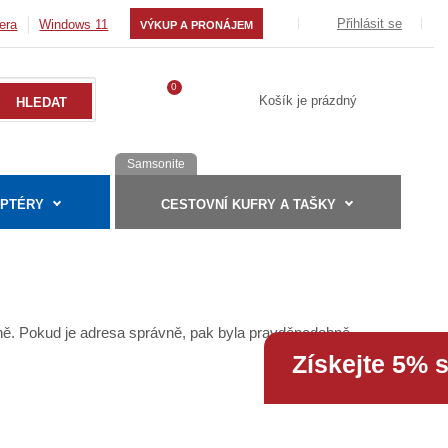
Přihlásit se
era
Windows 11
VÝKUP A PRONÁJEM
0
Košík je prázdný
Samsonite
APTÉRY
CESTOVNÍ KUFRY A TAŠKY
bně. Pokud je adresa správně, pak byla pravděpodobně
Získejte 5% 