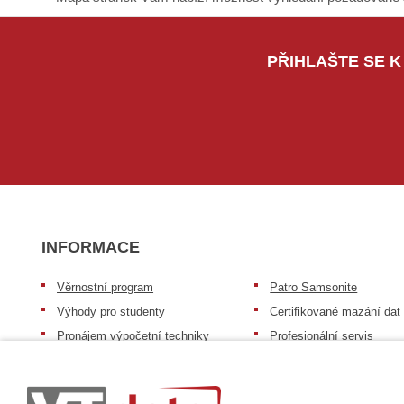
PŘIHLAŠTE SE K
INFORMACE
Věrnostní program
Patro Samsonite
Výhody pro studenty
Certifikované mazání dat
Pronájem výpočetní techniky
Profesionální servis
Výkup výpočetní techniky
Speciální nabídka pro ško
zdravotnictví a neziskov
Patro repasovaná výpočetní
organizace