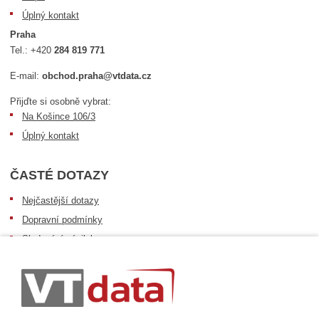
Úplný kontakt
Praha
Tel.:
+420
284 819 771
E-mail:
obchod.praha@vtdata.cz
Přijďte si osobně vybrat:
Na Košince 106/3
Úplný kontakt
ČASTÉ DOTAZY
Nejčastější dotazy
Dopravní podmínky
Sledování zásilek
Postup při převzetí zásilky
Informace k dostupnosti zboží
Obecné informace