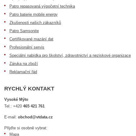
Patro repasovaná výpočetní technika
Patro baterie mobile energy
Zkušenosti našich zákazníků
Patro Samsonite
Certifikované mazání dat
Profesionální servis
Speciální nabídka pro školství, zdravotnictví a neziskové organizace
Záruka na zboží
Reklamační řád
RYCHLÝ KONTAKT
Vysoké Mýto
Tel.:
+420
465 421 761
E-mail:
obchod@vtdata.cz
Přijďte si osobně vybrat:
Mapa