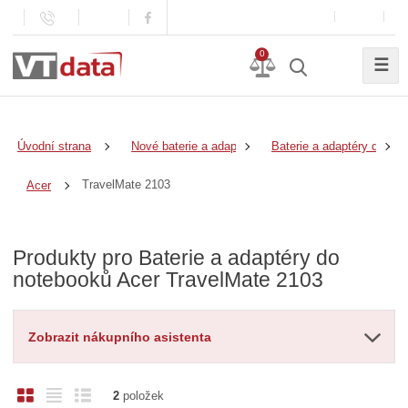
0
☰
Úvodní strana
Nové baterie a adaptéry
Baterie a adaptéry do no
TravelMate 2103
Acer
Produkty pro Baterie a adaptéry do
notebooků Acer TravelMate 2103
Zobrazit nákupního asistenta
O
T
Ř
2
položek