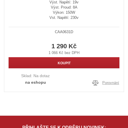
Výst. Napětí: 19v
Výst. Proud: 8A
Výkon: 150W
Vst. Napětí: 230v
CAA0631D
1 290 Kč
1 066 Kč bez DPH
KOUPIT
Sklad:
Na dotaz
na eshopu
Porovnání
PŘIHLAŠTE SE K ODBĚRU NOVINEK: