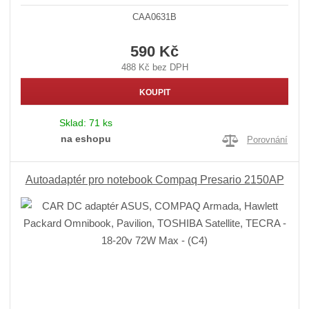
CAA0631B
590 Kč
488 Kč bez DPH
KOUPIT
Sklad:
71 ks
na eshopu
Porovnání
Autoadaptér pro notebook Compaq Presario 2150AP