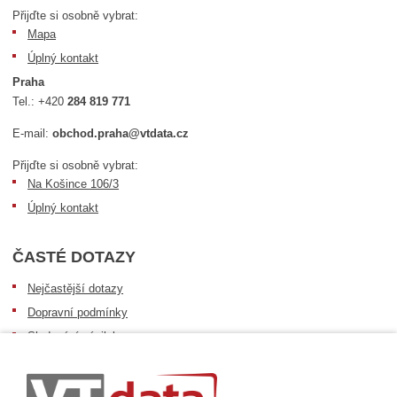
Přijďte si osobně vybrat:
Mapa
Úplný kontakt
Praha
Tel.:
+420
284 819 771
E-mail:
obchod.praha@vtdata.cz
Přijďte si osobně vybrat:
Na Košince 106/3
Úplný kontakt
ČASTÉ DOTAZY
Nejčastější dotazy
Dopravní podmínky
Sledování zásilek
Postup při převzetí zásilky
Informace k dostupnosti zboží