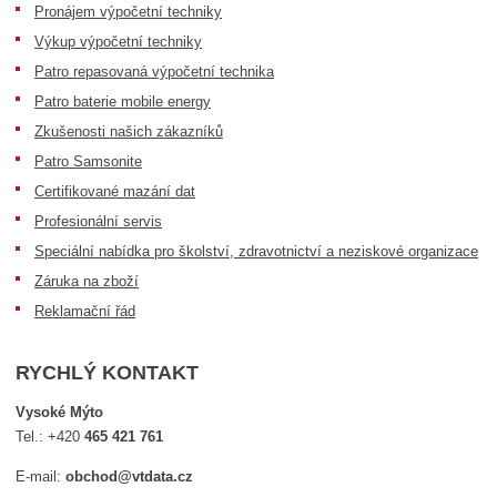
Pronájem výpočetní techniky
Výkup výpočetní techniky
Patro repasovaná výpočetní technika
Patro baterie mobile energy
Zkušenosti našich zákazníků
Patro Samsonite
Certifikované mazání dat
Profesionální servis
Speciální nabídka pro školství, zdravotnictví a neziskové organizace
Záruka na zboží
Reklamační řád
RYCHLÝ KONTAKT
Vysoké Mýto
Tel.:
+420
465 421 761
E-mail:
obchod@vtdata.cz