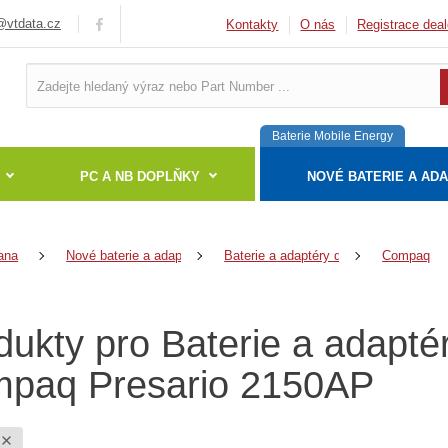
vtdata.cz
Kontakty
O nás
Registrace deal
Baterie Mobile Energy
PC A NB DOPLŇKY
NOVÉ BATERIE A AD
ana
Nové baterie a adaptéry
Baterie a adaptéry do notebooků
Compaq
dukty pro Baterie a adapté
paq Presario 2150AP