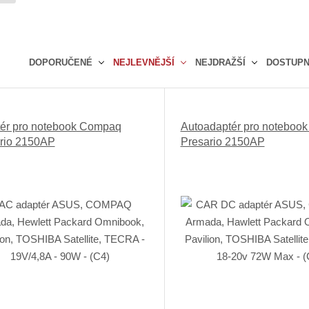
DOPORUČENÉ
NEJLEVNĚJŠÍ
NEJDRAŽŠÍ
DOSTUP
Ř
a
z
ér pro notebook Compaq
Autoadaptér pro noteboo
e
rio 2150AP
Presario 2150AP
n
í
p
r
o
d
u
k
t
ů