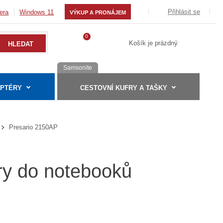
Přihlásit se
era
Windows 11
VÝKUP A PRONÁJEM
0
Košík je prázdný
Samsonite
APTÉRY
CESTOVNÍ KUFRY A TAŠKY
Presario 2150AP
ry do notebooků