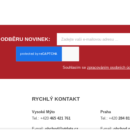
 ODBĚRU NOVINEK:
Souhlasím se
zpracováním osobních úd
RYCHLÝ KONTAKT
Vysoké Mýto
Praha
Tel.:
+420
465 421 761
Tel.:
+420
284 81
E-mail:
obchod@vtdata.cz
E-mail:
obchod.p