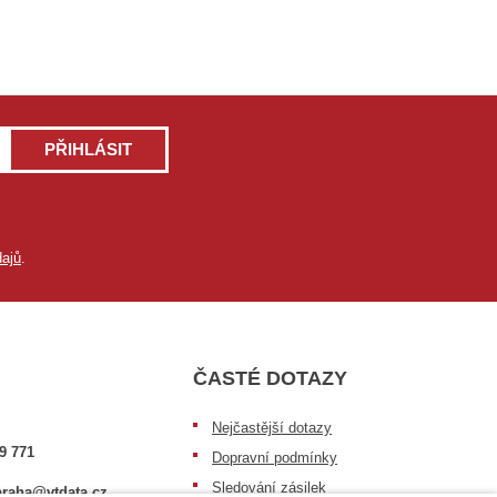
PŘIHLÁSIT
ajů
.
ČASTÉ DOTAZY
Nejčastější dotazy
9 771
Dopravní podmínky
Sledování zásilek
raha@vtdata.cz