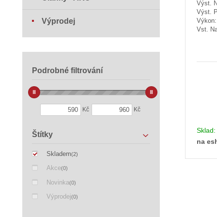
Výst. N
Výst. 
Výprodej
Výkon
Vst. Na
Podrobné filtrování
Kč
Kč
Sklad
Štítky
na es
Skladem
(2)
Akce
(0)
Novinka
(0)
Výprodej
(0)