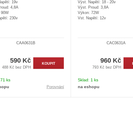
apětí: 19v
Výst. Napětí: 18 - 20v
Proud: 4,8A
Výst. Proud: 3,8A
: 90W
Výkon: 72W
pětí: 230v
Vst. Napětí: 12v
CAA0631B
CAC0631A
590 Kč
960 Kč
KOUPIT
488 Kč bez DPH
793 Kč bez DPH
:
71 ks
Sklad:
1 ks
hopu
na eshopu
Porovnání