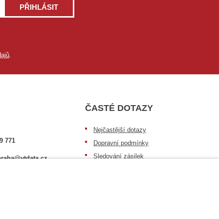
PŘIHLÁSIT
ajů
.
ČASTÉ DOTAZY
Nejčastější dotazy
9 771
Dopravní podmínky
Sledování zásilek
raha@vtdata.cz
Postup při převzetí zásilky
 vybrat:
Informace k dostupnosti zboží
6/3
Obecné informace