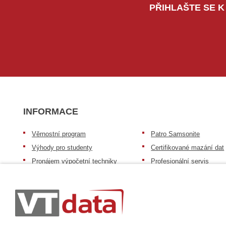
PŘIHLAŠTE SE K
INFORMACE
Věrnostní program
Patro Samsonite
Výhody pro studenty
Certifikované mazání dat
Pronájem výpočetní techniky
Profesionální servis
Výkup výpočetní techniky
Speciální nabídka pro ško
zdravotnictví a neziskov
Patro repasovaná výpočetní
organizace
technika
Záruka na zboží
Patro baterie mobile energy
Reklamační řád