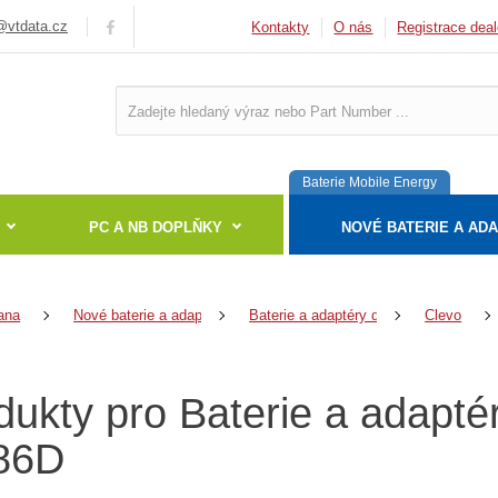
vtdata.cz
Kontakty
O nás
Registrace deal
Baterie Mobile Energy
PC A NB DOPLŇKY
NOVÉ BATERIE A AD
ana
Nové baterie a adaptéry
Baterie a adaptéry do notebooků
Clevo
dukty pro Baterie a adapté
86D