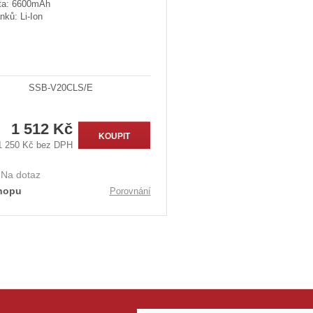
ta: 6600mAh
nků: Li-Ion
SSB-V20CLS/E
1 512 Kč
KOUPIT
1 250 Kč bez DPH
:
Na dotaz
hopu
Porovnání