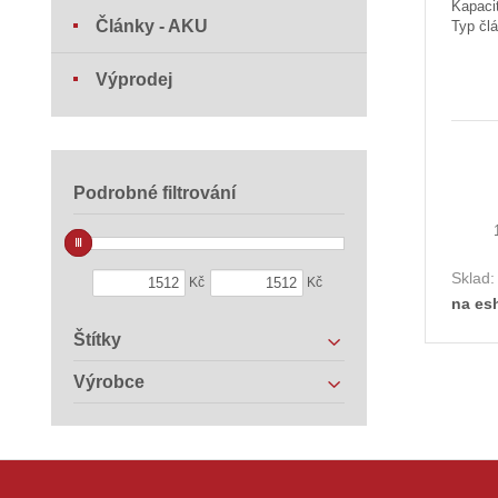
Kapaci
Články - AKU
Typ člá
Výprodej
Podrobné filtrování
Sklad
Kč
Kč
na es
Štítky
Výrobce