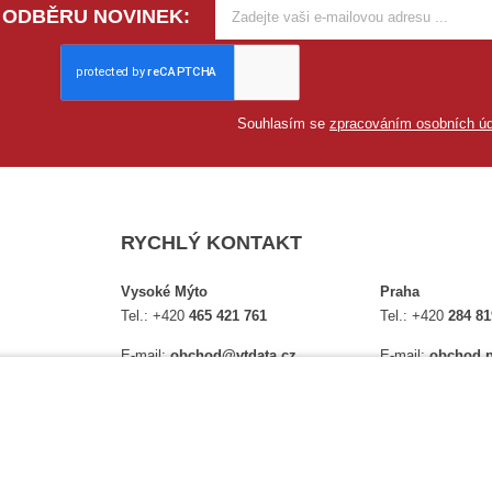
 ODBĚRU NOVINEK:
Souhlasím se
zpracováním osobních úd
RYCHLÝ KONTAKT
Vysoké Mýto
Praha
Tel.:
+420
465 421 761
Tel.:
+420
284 81
E-mail:
obchod@vtdata.cz
E-mail:
obchod.p
lství,
Přijďte si osobně vybrat:
Přijďte si osobně
é
Mapa
Na Košince 10
Úplný kontakt
Úplný kontakt