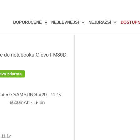
DOPORUČENÉ
NEJLEVNĚJŠÍ
NEJDRAŽŠÍ
DOSTUP
Ř
a
z
e
ie do notebooku Clevo FM86D
n
í
p
ava zdarma
r
o
d
u
k
t
ů
 11,1v