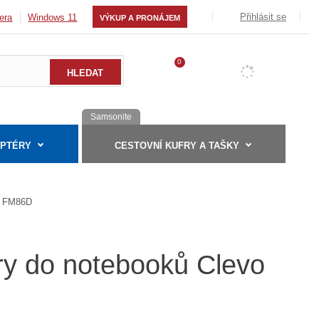
Přihlásit se
era
Windows 11
VÝKUP A PRONÁJEM
0
Samsonite
APTÉRY
CESTOVNÍ KUFRY A TAŠKY
FM86D
ry do notebooků Clevo