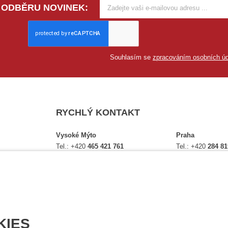
 ODBĚRU NOVINEK:
Souhlasím se
zpracováním osobních úd
RYCHLÝ KONTAKT
Vysoké Mýto
Praha
Tel.:
+420
465 421 761
Tel.:
+420
284 81
E-mail:
obchod@vtdata.cz
E-mail:
obchod.p
lství,
Přijďte si osobně vybrat:
Přijďte si osobně
é
Mapa
Na Košince 10
Úplný kontakt
Úplný kontakt
KIES