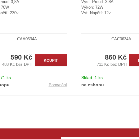
Proud: 3,8A
Výst. Proud: 3,8A
: 70W
Výkon: 72W
pětí: 230v
Vst. Napětí: 12v
CAA0634A
CAC0634A
590 Kč
860 Kč
KOUPIT
488 Kč bez DPH
711 Kč bez DPH
:
71 ks
Sklad:
1 ks
hopu
na eshopu
Porovnání