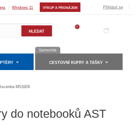
Přihlásit se
era
Windows 11
VÝKUP A PRONÁJEM
0
Samsonite
APTÉRY
CESTOVNÍ KUFRY A TAŠKY
Ascentia M5160X
éry do notebooků AST