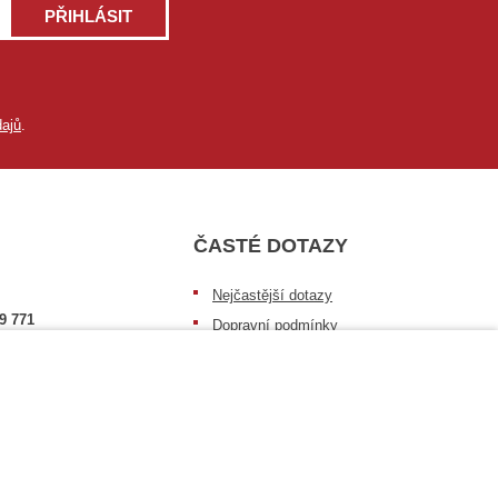
PŘIHLÁSIT
ajů
.
ČASTÉ DOTAZY
Nejčastější dotazy
9 771
Dopravní podmínky
Sledování zásilek
raha@vtdata.cz
Postup při převzetí zásilky
 vybrat:
Informace k dostupnosti zboží
6/3
Obecné informace