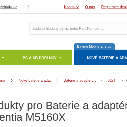
vtdata.cz
Kontakty
O nás
Registrace deal
Baterie Mobile Energy
PC A NB DOPLŇKY
NOVÉ BATERIE A AD
ana
Nové baterie a adaptéry
Baterie a adaptéry do notebooků
AST
dukty pro Baterie a adapt
entia M5160X