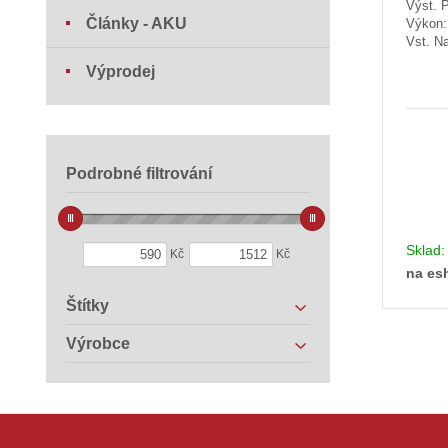
Výst. 
Články - AKU
Výkon
Vst. Na
Výprodej
Podrobné filtrování
Sklad
Kč
Kč
na es
Štítky
Výrobce