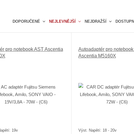
DOPORUČENÉ
NEJLEVNĚJŠÍ
NEJDRAŽŠÍ
DOSTUP
Ř
a
z
ér pro notebook AST Ascentia
Autoadaptér pro noteboo
e
0X
Ascentia M5160X
n
í
p
r
o
d
u
k
t
ů
apětí: 19v
Výst. Napětí: 18 - 20v