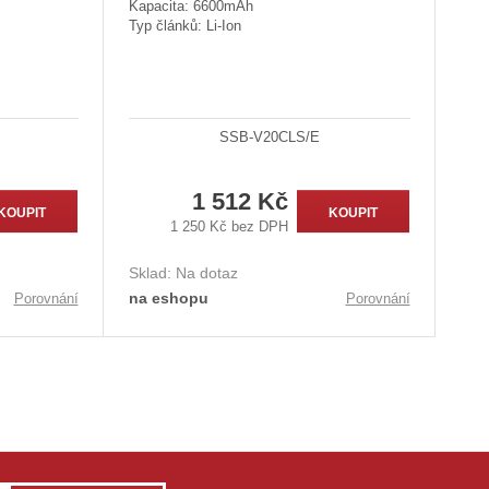
Kapacita: 6600mAh
Typ článků: Li-Ion
SSB-V20CLS/E
1 512 Kč
KOUPIT
KOUPIT
1 250 Kč bez DPH
Sklad:
Na dotaz
na eshopu
Porovnání
Porovnání