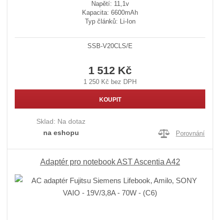
Napětí: 11,1v
Kapacita: 6600mAh
Typ článků: Li-Ion
SSB-V20CLS/E
1 512 Kč
1 250 Kč bez DPH
KOUPIT
Sklad:
Na dotaz
na eshopu
Porovnání
Adaptér pro notebook AST Ascentia A42