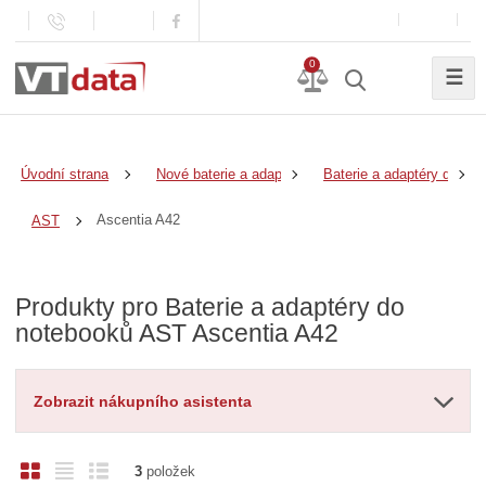
0
☰
Úvodní strana
Nové baterie a adaptéry
Baterie a adaptéry do no
Ascentia A42
AST
Produkty pro Baterie a adaptéry do
notebooků AST Ascentia A42
Zobrazit nákupního asistenta
O
T
Ř
3
položek