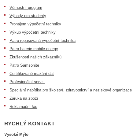
Věrnostní program
Výhody pro studenty
Pronájem výpočetní techniky
Výkup výpočetní techniky
Patro repasovaná výpočetní technika
Patro baterie mobile energy
Zkušenosti našich zákazníků
Patro Samsonite
Certifikované mazání dat
Profesionální servis
Speciální nabídka pro školství, zdravotnictví a neziskové organizace
Záruka na zboží
Reklamační řád
RYCHLÝ KONTAKT
Vysoké Mýto