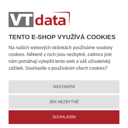
Postup při převzetí zásilky
Informace k dostupnosti zboží
Obecné informace
TENTO E-SHOP VYUŽÍVÁ COOKIES
Na našich webových stránkách používáme soubory
cookies. Některé z nich jsou nezbytné, zatímco jiné
nám pomáhají vylepšit tento web a váš uživatelský
zážitek. Souhlasíte s používáním všech cookies?
NASTAVENÍ
© 2026, VT DATA, a.s.
Prohlášení o přístupnosti
|
Ochrana osobních údajů
|
Mapa stránek
|
|
Nastavení cookies
JEN NEZBYTNÉ
Vytvořila
eBRÁNA
SOUHLASÍM
5% slevu