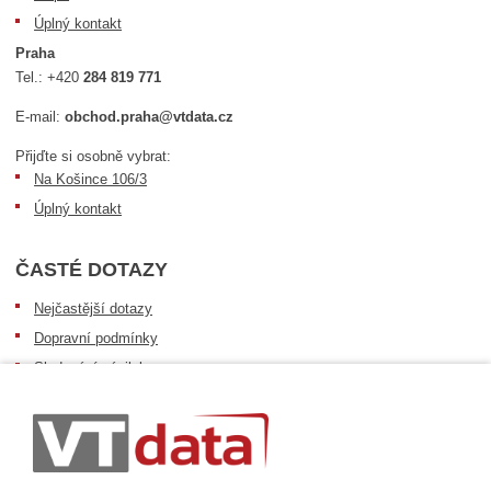
Úplný kontakt
Praha
Tel.:
+420
284 819 771
E-mail:
obchod.praha@vtdata.cz
Přijďte si osobně vybrat:
Na Košince 106/3
Úplný kontakt
ČASTÉ DOTAZY
Nejčastější dotazy
Dopravní podmínky
Sledování zásilek
Postup při převzetí zásilky
Informace k dostupnosti zboží
Obecné informace