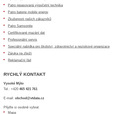
Patro repasovaná výpočetní technika
Patro baterie mobile energy
Zkušenosti našich zákazníků
Patro Samsonite
Certifikované mazání dat
Profesionální servis
Speciální nabídka pro školství, zdravotnictví a neziskové organizace
Záruka na zboží
Reklamační řád
RYCHLÝ KONTAKT
Vysoké Mýto
Tel.:
+420
465 421 761
E-mail:
obchod@vtdata.cz
Přijďte si osobně vybrat:
Mapa