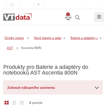
0
☰
Úvodní strana
Nové baterie a adaptéry
Baterie a adaptéry do no
Ascentia 800N
AST
Produkty pro Baterie a adaptéry do
notebooků AST Ascentia 800N
Zobrazit nákupního asistenta
O
T
Ř
2
položek