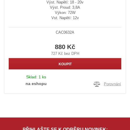
Výst. Napětí: 18 - 20v
Výst. Proud: 3,8A
Výkon: 72W
Vst. Napětí: 12v
CAC0632A
880 Kč
727 Kč bez DPH
KOUPIT
Sklad:
1 ks
na eshopu
Porovnání
PŘIHLAŠTE SE K ODBĚRU NOVINEK: