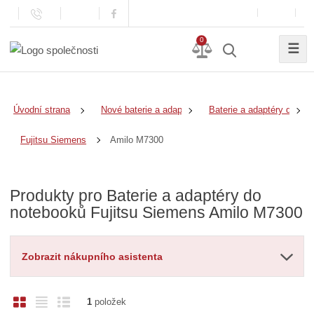
0
☰
Úvodní strana
Nové baterie a adaptéry
Baterie a adaptéry do no
Amilo M7300
Fujitsu Siemens
Produkty pro Baterie a adaptéry do
notebooků Fujitsu Siemens Amilo M7300
Zobrazit nákupního asistenta
O
T
Ř
1
položek