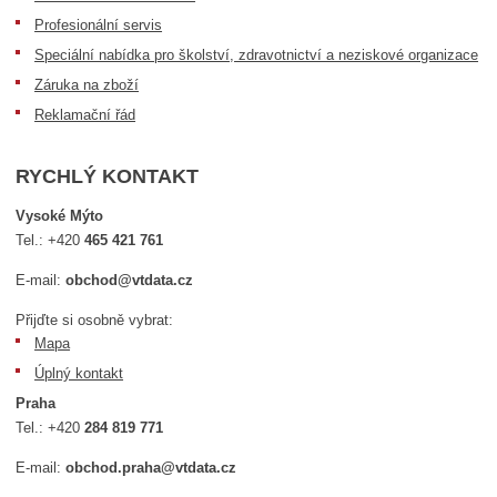
Profesionální servis
Speciální nabídka pro školství, zdravotnictví a neziskové organizace
Záruka na zboží
Reklamační řád
RYCHLÝ KONTAKT
Vysoké Mýto
Tel.:
+420
465 421 761
E-mail:
obchod@vtdata.cz
Přijďte si osobně vybrat:
Mapa
Úplný kontakt
Praha
Tel.:
+420
284 819 771
E-mail:
obchod.praha@vtdata.cz