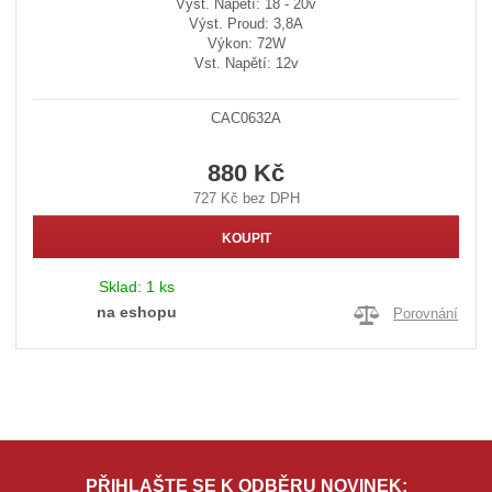
Výst. Napětí: 18 - 20v
Výst. Proud: 3,8A
Výkon: 72W
Vst. Napětí: 12v
CAC0632A
880 Kč
727 Kč bez DPH
KOUPIT
Sklad:
1 ks
na eshopu
Porovnání
PŘIHLAŠTE SE K ODBĚRU NOVINEK: