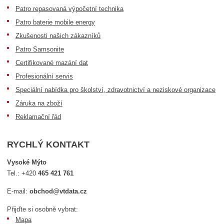
Patro repasovaná výpočetní technika
Patro baterie mobile energy
Zkušenosti našich zákazníků
Patro Samsonite
Certifikované mazání dat
Profesionální servis
Speciální nabídka pro školství, zdravotnictví a neziskové organizace
Záruka na zboží
Reklamační řád
RYCHLÝ KONTAKT
Vysoké Mýto
Tel.:
+420
465 421 761
E-mail:
obchod@vtdata.cz
Přijďte si osobně vybrat:
Mapa