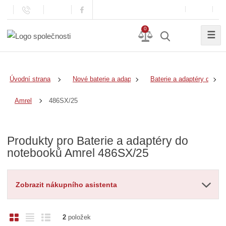
0
☰
Úvodní strana
Nové baterie a adaptéry
Baterie a adaptéry do no
486SX/25
Amrel
Produkty pro Baterie a adaptéry do
notebooků Amrel 486SX/25
Zobrazit nákupního asistenta
O
T
Ř
2
položek