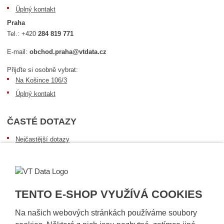
Úplný kontakt
Praha
Tel.:
+420
284 819 771
E-mail:
obchod.praha@vtdata.cz
Přijďte si osobně vybrat:
Na Košince 106/3
Úplný kontakt
ČASTÉ DOTAZY
Nejčastější dotazy
Dopravní podmínky
Sledování zásilek
Postup při převzetí zásilky
TENTO E-SHOP VYUŽÍVÁ COOKIES
Informace k dostupnosti zboží
Obecné informace
Na našich webových stránkách používáme soubory