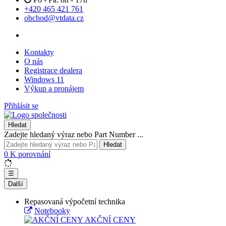
+420 465 421 761
obchod@vtdata.cz
Kontakty
O nás
Registrace dealera
Windows 11
Výkup a pronájem
Přihlásit se
Hledat
Zadejte hledaný výraz nebo Part Number ...
Hledat
0
K porovnání
☰
Další
Repasovaná výpočetní technika
Notebooky
AKČNÍ CENY