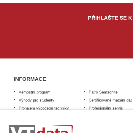
PŘIHLAŠTE SE K
INFORMACE
Věrnostní program
Patro Samsonite
Výhody pro studenty
Certifikované mazání dat
Pronájem výpočetní techniky
Profesionální servis
Výkup výpočetní techniky
Speciální nabídka pro ško
zdravotnictví a neziskov
Patro repasovaná výpočetní
organizace
technika