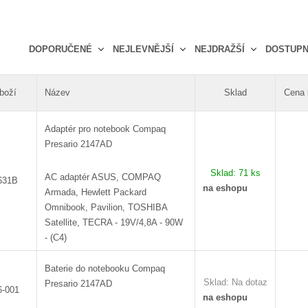
DOPORUČENÉ
NEJLEVNĚJŠÍ
NEJDRAŽŠÍ
DOSTUP
Ř
a
boží
Název
Sklad
Cena
z
e
Adaptér pro notebook Compaq
n
Presario 2147AD
í
p
Sklad:
71 ks
r
AC adaptér ASUS, COMPAQ
631B
na eshopu
o
Armada, Hewlett Packard
d
Omnibook, Pavilion, TOSHIBA
u
Satellite, TECRA - 19V/4,8A - 90W
k
- (C4)
t
ů
Baterie do notebooku Compaq
Sklad:
Na dotaz
Presario 2147AD
6-001
na eshopu