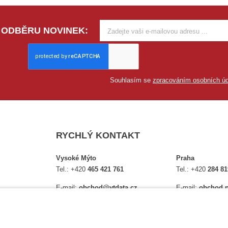
 ODBĚRU NOVINEK:
Souhlasím se
zpracováním osobních úd
RYCHLÝ KONTAKT
Vysoké Mýto
Praha
Tel.:
+420
465 421 761
Tel.:
+420
284 81
E-mail:
obchod@vtdata.cz
E-mail:
obchod.p
lství,
Přijďte si osobně vybrat:
Přijďte si osobně
é
Mapa
Na Košince 10