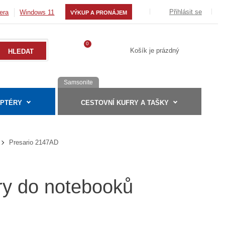
Přihlásit se
era
Windows 11
VÝKUP A PRONÁJEM
0
Košík je prázdný
Samsonite
APTÉRY
CESTOVNÍ KUFRY A TAŠKY
Presario 2147AD
ry do notebooků