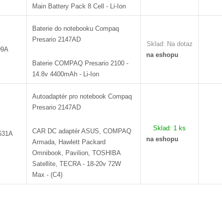
Main Battery Pack 8 Cell - Li-Ion
Baterie do notebooku Compaq
Presario 2147AD
Sklad:
Na dotaz
09A
na eshopu
Baterie COMPAQ Presario 2100 -
14.8v 4400mAh - Li-Ion
Autoadaptér pro notebook Compaq
Presario 2147AD
Sklad:
1 ks
CAR DC adaptér ASUS, COMPAQ
631A
na eshopu
Armada, Hawlett Packard
Omnibook, Pavilion, TOSHIBA
Satellite, TECRA - 18-20v 72W
Max - (C4)