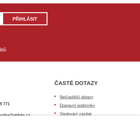
PŘIHLÁSIT
ajů
.
ČASTÉ DOTAZY
Nejčastější dotazy
9 771
Dopravní podmínky
Sledování zásilek
raha@vtdata.cz
Postup při převzetí zásilky
 vybrat:
Informace k dostupnosti zboží
6/3
Obecné informace