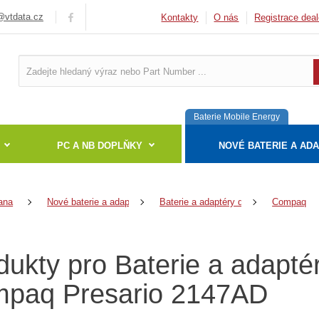
vtdata.cz
Kontakty
O nás
Registrace deal
Baterie Mobile Energy
PC A NB DOPLŇKY
NOVÉ BATERIE A AD
ana
Nové baterie a adaptéry
Baterie a adaptéry do notebooků
Compaq
dukty pro Baterie a adapté
paq Presario 2147AD