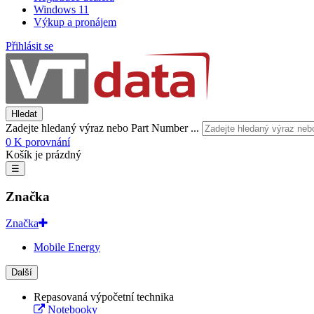
Windows 11
Výkup a pronájem
Přihlásit se
Hledat
Zadejte hledaný výraz nebo Part Number ...
0
K porovnání
Košík je prázdný
☰
Značka
Značka
Mobile Energy
Další
Repasovaná výpočetní technika
Notebooky