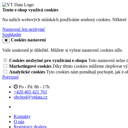
Tento e-shop využívá cookies
Na našich webových stránkách používáme soubory cookies. Některé z n
Nastavení
Jen nezbytné
Souhlasím
Cookies nastavení
Vaše soukromí je důležité. Můžete si vybrat nastavení cookies níže.
Cookies nezbytné pro využívání e-shopu
Toto nastavení nelze 
Marketingové cookies
Díky těmto cookies můžeme zlepšovat výko
Analytické cookies
Tyto cookies nám pomáhají pochopit, jak e-s
Potvrzuji
Po - Pá: 8h - 17h
+420 465 421 761
obchod@vtdata.cz
Kontakty
O nás
Registrace dealera