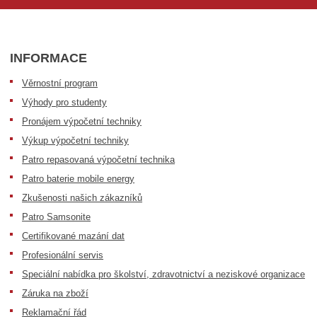
INFORMACE
Věrnostní program
Výhody pro studenty
Pronájem výpočetní techniky
Výkup výpočetní techniky
Patro repasovaná výpočetní technika
Patro baterie mobile energy
Zkušenosti našich zákazníků
Patro Samsonite
Certifikované mazání dat
Profesionální servis
Speciální nabídka pro školství, zdravotnictví a neziskové organizace
Záruka na zboží
Reklamační řád