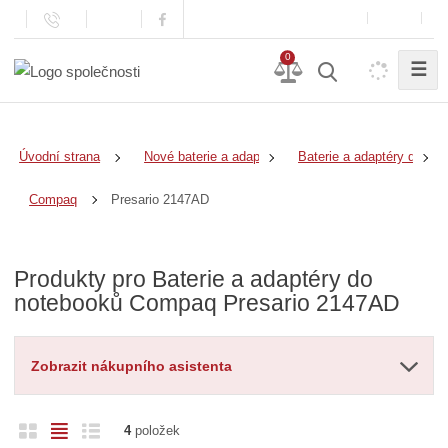
0
☰
Úvodní strana
Nové baterie a adaptéry
Baterie a adaptéry do no
Presario 2147AD
Compaq
Produkty pro Baterie a adaptéry do
notebooků Compaq Presario 2147AD
Zobrazit nákupního asistenta
O
T
Ř
4
položek