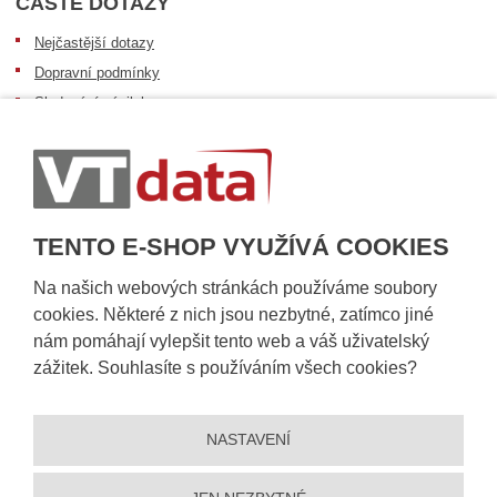
ČASTÉ DOTAZY
Nejčastější dotazy
Dopravní podmínky
Sledování zásilek
Postup při převzetí zásilky
Informace k dostupnosti zboží
Obecné informace
TENTO E-SHOP VYUŽÍVÁ COOKIES
Na našich webových stránkách používáme soubory
cookies. Některé z nich jsou nezbytné, zatímco jiné
nám pomáhají vylepšit tento web a váš uživatelský
zážitek. Souhlasíte s používáním všech cookies?
NASTAVENÍ
© 2026, VT DATA, a.s.
Prohlášení o přístupnosti
|
Ochrana osobních údajů
|
Mapa stránek
|
|
Nastavení cookies