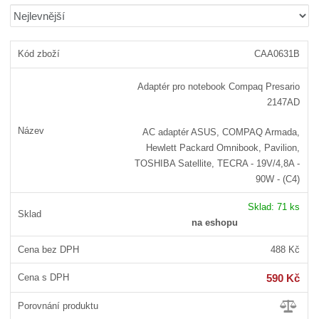
b
a
á
Ř
r
b
d
a
á
u
k
z
CAA0631B
z
l
o
e
n
k
k
v
Adaptér pro notebook Compaq Presario
í
o
o
ý
2147AD
p
v
v
v
r
ý
ý
ý
AC adaptér ASUS, COMPAQ Armada,
o
v
v
p
Hewlett Packard Omnibook, Pavilion,
d
ý
ý
i
TOSHIBA Satellite, TECRA - 19V/4,8A -
u
90W - (C4)
p
p
s
k
i
i
t
Sklad:
71 ks
ů
s
s
na eshopu
488 Kč
590 Kč