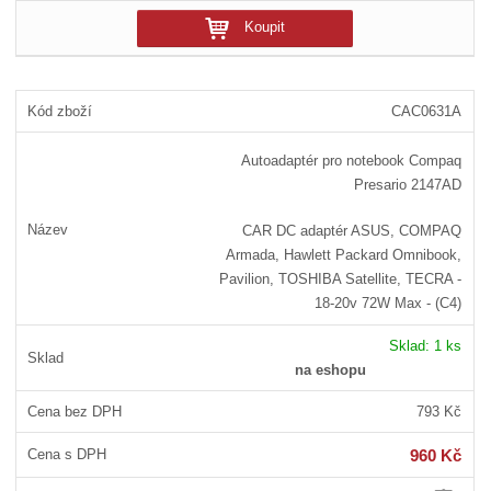
Koupit
CAC0631A
Autoadaptér pro notebook Compaq
Presario 2147AD
CAR DC adaptér ASUS, COMPAQ
Armada, Hawlett Packard Omnibook,
Pavilion, TOSHIBA Satellite, TECRA -
18-20v 72W Max - (C4)
Sklad:
1 ks
na eshopu
793 Kč
960 Kč